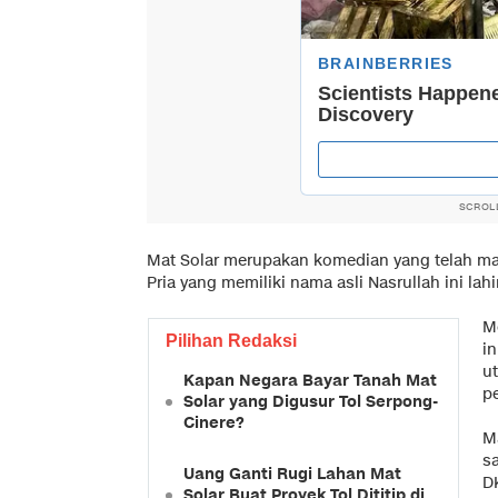
SCROL
Mat Solar merupakan komedian yang telah mal
Pria yang memiliki nama asli Nasrullah ini l
M
Pilihan Redaksi
i
u
Kapan Negara Bayar Tanah Mat
pe
Solar yang Digusur Tol Serpong-
Cinere?
Ma
s
Uang Ganti Rugi Lahan Mat
DK
Solar Buat Proyek Tol Dititip di