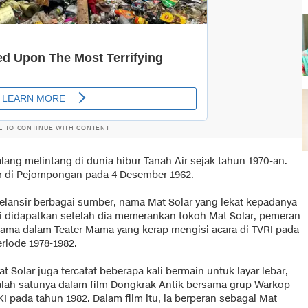
L TO CONTINUE WITH CONTENT
ang melintang di dunia hibur Tanah Air sejak tahun 1970-an.
ahir di Pejompongan pada 4 Desember 1962.
elansir berbagai sumber, nama Mat Solar yang lekat kepadanya
ni didapatkan setelah dia memerankan tokoh Mat Solar, pemeran
tama dalam Teater Mama yang kerap mengisi acara di TVRI pada
riode 1978-1982.
t Solar juga tercatat beberapa kali bermain untuk layar lebar,
alah satunya dalam film Dongkrak Antik bersama grup Warkop
I pada tahun 1982. Dalam film itu, ia berperan sebagai Mat