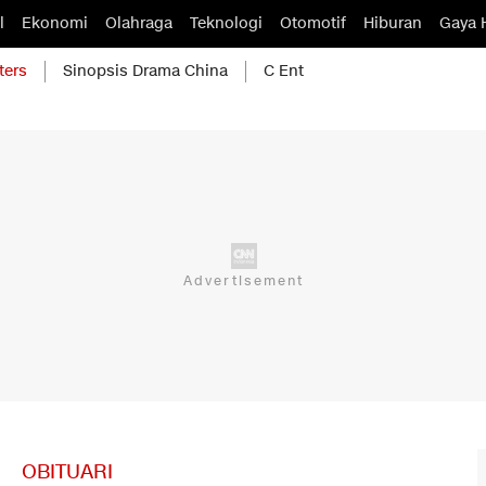
l
Ekonomi
Olahraga
Teknologi
Otomotif
Hiburan
Gaya 
ters
Sinopsis Drama China
C Ent
OBITUARI