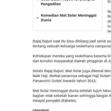
So
Pengadilan
N
Komedian Mat Solar Meninggal
Ba
Dunia
di
in
be
Bajaj Bajuri saat itu bisa dibilang jadi serial
tentang sebuah keluarga sederhana campuran
Kehidupan mereka yang sederhana beserta li
dan kondisi masyarakat daerah pinggiran di J
Selain Bajaj Bajuri, Mat Solar juga dikenal d
Naik Haji. Berkat perannya sebagai Haji Sulam 
Panasonic Gobel Awards tahun 2013.
Mat Solar meninggal dunia setelah tujuh tahu
bagian otak sebelah kanan sehingga tangan kir
riwayat penyakit diabetes.
(dmi/dmi)