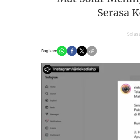
Serasa 
Selas
Bagikan: