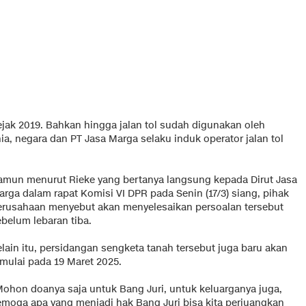
ejak 2019. Bahkan hingga jalan tol sudah digunakan oleh
a, negara dan PT Jasa Marga selaku induk operator jalan tol
amun menurut Rieke yang bertanya langsung kepada Dirut Jasa
arga dalam rapat Komisi VI DPR pada Senin (17/3) siang, pihak
erusahaan menyebut akan menyelesaikan persoalan tersebut
ebelum lebaran tiba.
elain itu, persidangan sengketa tanah tersebut juga baru akan
imulai pada 19 Maret 2025.
Mohon doanya saja untuk Bang Juri, untuk keluarganya juga,
emoga apa yang menjadi hak Bang Juri bisa kita perjuangkan