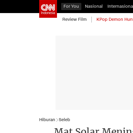
For You
Nasional
Internasiona
Review Film
KPop Demon Hun
Hiburan
Seleb
Mat Solar Mening