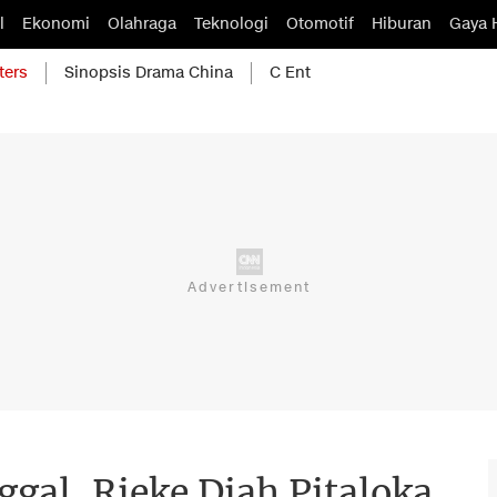
l
Ekonomi
Olahraga
Teknologi
Otomotif
Hiburan
Gaya 
ters
Sinopsis Drama China
C Ent
gal, Rieke Diah Pitaloka