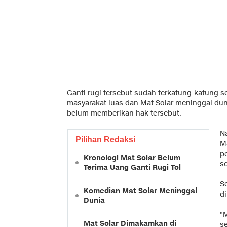
Ganti rugi tersebut sudah terkatung-katung s
masyarakat luas dan Mat Solar meninggal duni
belum memberikan hak tersebut.
N
Pilihan Redaksi
M
p
Kronologi Mat Solar Belum
s
Terima Uang Ganti Rugi Tol
S
Komedian Mat Solar Meninggal
d
Dunia
"
Mat Solar Dimakamkan di
s