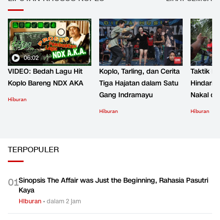
06:02
VIDEO: Bedah Lagu Hit
Koplo, Tarling, dan Cerita
Taktik B
Koplo Bareng NDX AKA
Tiga Hajatan dalam Satu
Hindari 
Gang Indramayu
Nakal d
Hiburan
Hiburan
Hiburan
TERPOPULER
Sinopsis The Affair was Just the Beginning, Rahasia Pasutri
0
1
Kaya
Hiburan
•
dalam 2 jam