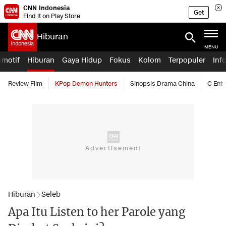
CNN Indonesia
Get
Find it on Play Store
Hiburan
MENU
omotif
Hiburan
Gaya Hidup
Fokus
Kolom
Terpopuler
Inf
Review Film
KPop Demon Hunters
Sinopsis Drama China
C Ent
Hiburan
Seleb
Apa Itu Listen to her Parole yang