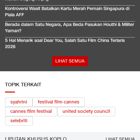
Kontroversi Wasit Batalkan Kartu Merah Pemain Singapura di
Piala AFF
Berada dalam Satu Negara, Apa Beda Pasukan Houthi & Militer
Yaman?
5 Hal Menarik soal Dear You, Salah Satu Film China Terlaris
2026
LIHAT SEMUA
TOPIK TERKAIT
syahrini
festival film cannes
cannes film festival
united society council
selebriti
LIPUTAN KHUSUS KOPLO
LIHAT SEMUA