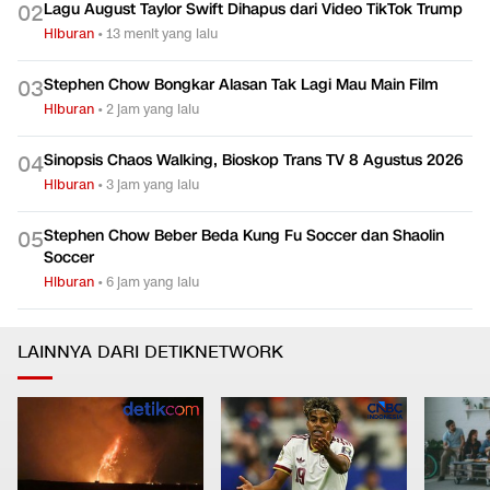
Lagu August Taylor Swift Dihapus dari Video TikTok Trump
0
2
Hiburan
•
13 menit yang lalu
Stephen Chow Bongkar Alasan Tak Lagi Mau Main Film
0
3
Hiburan
•
2 jam yang lalu
Sinopsis Chaos Walking, Bioskop Trans TV 8 Agustus 2026
0
4
Hiburan
•
3 jam yang lalu
Stephen Chow Beber Beda Kung Fu Soccer dan Shaolin
0
5
Soccer
Hiburan
•
6 jam yang lalu
LAINNYA DARI DETIKNETWORK