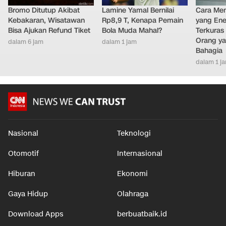
Bromo Ditutup Akibat
Lamine Yamal Bernilai
Cara Men
Kebakaran, Wisatawan
Rp8,9 T, Kenapa Pemain
yang Ene
Bisa Ajukan Refund Tiket
Bola Muda Mahal?
Terkuras
Orang ya
dalam 6 jam
dalam 1 jam
Bahagia
dalam 1 j
Nasional
Teknologi
Otomotif
Internasional
Hiburan
Ekonomi
Gaya Hidup
Olahraga
Download Apps
berbuatbaik.id