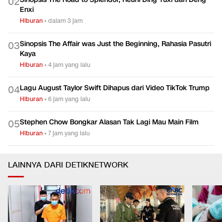
0
2
Enxi
Hiburan
•
dalam 3 jam
Sinopsis The Affair was Just the Beginning, Rahasia Pasutri
0
3
Kaya
Hiburan
•
4 jam yang lalu
Lagu August Taylor Swift Dihapus dari Video TikTok Trump
0
4
Hiburan
•
6 jam yang lalu
Stephen Chow Bongkar Alasan Tak Lagi Mau Main Film
0
5
Hiburan
•
7 jam yang lalu
LAINNYA DARI DETIKNETWORK