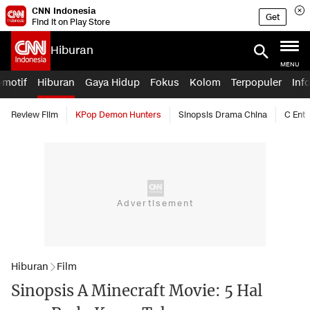
CNN Indonesia
Get
Find it on Play Store
Hiburan
MENU
omotif
Hiburan
Gaya Hidup
Fokus
Kolom
Terpopuler
Inf
Review Film
KPop Demon Hunters
Sinopsis Drama China
C Ent
Hiburan
Film
Sinopsis A Minecraft Movie: 5 Hal