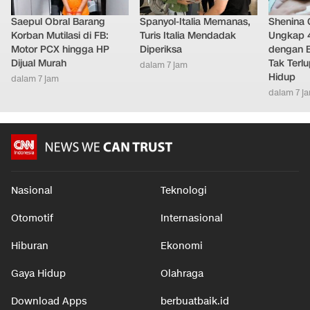
Saepul Obral Barang
Spanyol-Italia Memanas,
Shenina
Korban Mutilasi di FB:
Turis Italia Mendadak
Ungkap 
Motor PCX hingga HP
Diperiksa
dengan 
Dijual Murah
Tak Terl
dalam 7 jam
Hidup
dalam 7 jam
dalam 7 j
Nasional
Teknologi
Otomotif
Internasional
Hiburan
Ekonomi
Gaya Hidup
Olahraga
Download Apps
berbuatbaik.id