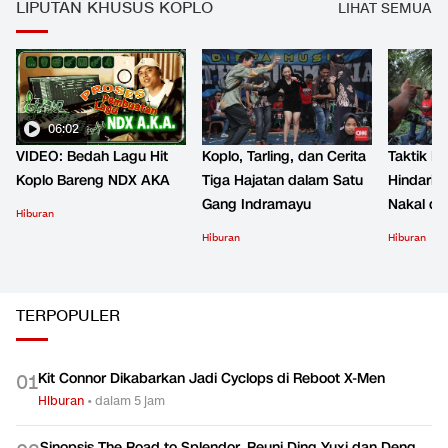
LIPUTAN KHUSUS KOPLO
LIHAT SEMUA
06:02
VIDEO: Bedah Lagu Hit
Koplo, Tarling, dan Cerita
Taktik B
Koplo Bareng NDX AKA
Tiga Hajatan dalam Satu
Hindari 
Gang Indramayu
Nakal d
Hiburan
Hiburan
Hiburan
TERPOPULER
Kit Connor Dikabarkan Jadi Cyclops di Reboot X-Men
0
1
Hiburan
•
dalam 5 jam
Sinopsis The Road to Splendor, Reuni Ding Yuxi dan Deng