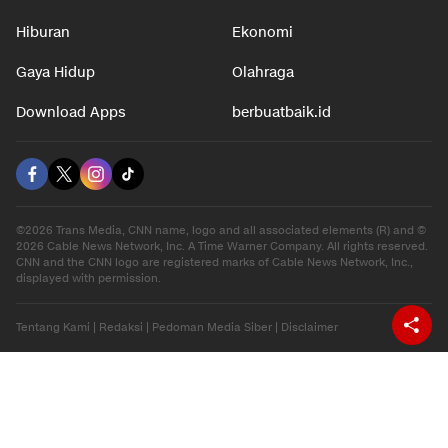
Hiburan
Ekonomi
Gaya Hidup
Olahraga
Download Apps
berbuatbaik.id
©2026 Trans Media, CNN name, logo and all associated elements (R) and ©
2026 Cable News Network, Inc. A Time Warner Company. All rights reserved.
CNN and the CNN logo are registered marks of Cable News Network, Inc.,
displayed with permission.
Tentang Kami
|
Redaksi
|
Pedoman Media Siber
|
Disclaimer