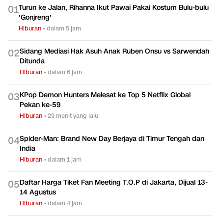
Turun ke Jalan, Rihanna Ikut Pawai Pakai Kostum Bulu-bulu
0
1
'Gonjreng'
Hiburan
•
dalam 5 jam
Sidang Mediasi Hak Asuh Anak Ruben Onsu vs Sarwendah
0
2
Ditunda
Hiburan
•
dalam 6 jam
KPop Demon Hunters Melesat ke Top 5 Netflix Global
0
3
Pekan ke-59
Hiburan
•
29 menit yang lalu
Spider-Man: Brand New Day Berjaya di Timur Tengah dan
0
4
India
Hiburan
•
dalam 1 jam
Daftar Harga Tiket Fan Meeting T.O.P di Jakarta, Dijual 13-
0
5
14 Agustus
Hiburan
•
dalam 4 jam