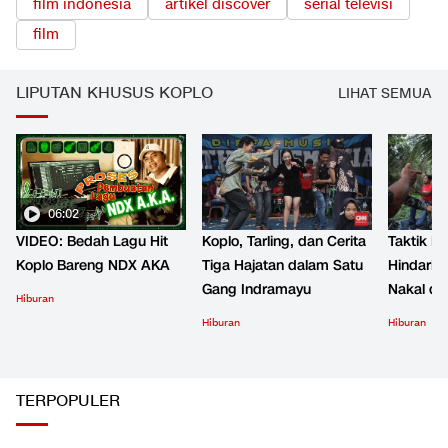
film indonesia
artikel discover
serial televisi
film
LIPUTAN KHUSUS KOPLO
LIHAT SEMUA
06:02
VIDEO: Bedah Lagu Hit
Koplo, Tarling, dan Cerita
Taktik B
Koplo Bareng NDX AKA
Tiga Hajatan dalam Satu
Hindari 
Gang Indramayu
Nakal d
Hiburan
Hiburan
Hiburan
TERPOPULER