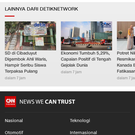
LAINNYA DARI DETIKNETWORK
SD di Cibaduyut
Ekonomi Tumbuh 5,29%,
Potret Nik
Digembok Ahli Waris,
Capaian Positif di Tengah
Resmikan
Hampir Seribu Siswa
Gejolak Dunia
Kanada B
Terpaksa Pulang
Fatikasar
dalam 7 jam
dalam 7 jam
dalam 7 j
Nasional
Teknologi
Otomotif
Internasional