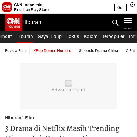
CNN Indonesia
Get
Find it on Play Store
Hiburan
MENU
omotif
Hiburan
Gaya Hidup
Fokus
Kolom
Terpopuler
Inf
Review Film
KPop Demon Hunters
Sinopsis Drama China
C Ent
Hiburan
Film
3 Drama di Netflix Masih Trending