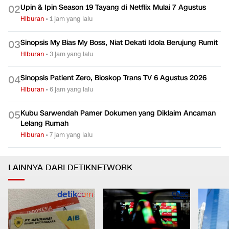
Produser Beri Sinyal Umumkan Aktor Baru James Bond
0
1
Akhir Tahun
Hiburan
•
dalam 5 jam
Upin & Ipin Season 19 Tayang di Netflix Mulai 7 Agustus
0
2
Hiburan
•
1 jam yang lalu
Sinopsis My Bias My Boss, Niat Dekati Idola Berujung Rumit
0
3
Hiburan
•
3 jam yang lalu
Sinopsis Patient Zero, Bioskop Trans TV 6 Agustus 2026
0
4
Hiburan
•
6 jam yang lalu
Kubu Sarwendah Pamer Dokumen yang Diklaim Ancaman
0
5
Lelang Rumah
Hiburan
•
7 jam yang lalu
LAINNYA DARI DETIKNETWORK