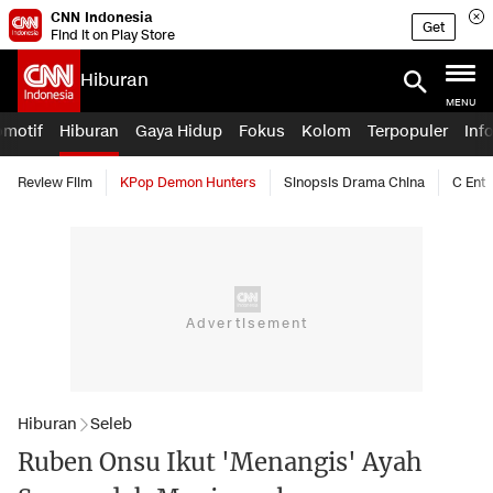
CNN Indonesia
Get
Find it on Play Store
Hiburan
MENU
omotif
Hiburan
Gaya Hidup
Fokus
Kolom
Terpopuler
Inf
Review Film
KPop Demon Hunters
Sinopsis Drama China
C Ent
Hiburan
Seleb
Ruben Onsu Ikut 'Menangis' Ayah