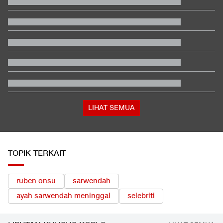
Persebaya Juara Piala Presiden 2026 usai Tekuk Persib via Adu
Penalti
Trump Serang Kandidat Senat Muslim Michigan: Dia Penuh
Omong Kosong
Kabar Bahagia Bulutangkis Indonesia, Leo-Indah Sah Menikah
di Mekkah
Filipina Singgung Indonesia Jelang Laga Hidup-Mati Lawan
Malaysia
Buwas: Sertifikat Pramuka Garuda Bisa Buat Daftar TNI-Polri
Tanpa Tes
Polisi Menang Praperadilan, Status Tersangka Korupsi Rp1,9 M
Gugur
LIHAT SEMUA
TOPIK TERKAIT