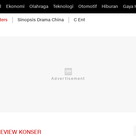
l
Ekonomi
Olahraga
Teknologi
Otomotif
Hiburan
Gaya 
ters
Sinopsis Drama China
C Ent
EVIEW KONSER