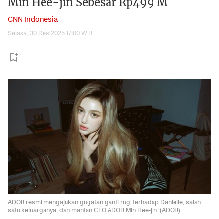
Min Hee-jin Sebesar Rp499 M
CNN Indonesia
Selasa, 30 Des 2025 17:00 WIB
ADOR resmi mengajukan gugatan ganti rugi terhadap Danielle, salah
satu keluarganya, dan mantan CEO ADOR Min Hee-jin. (ADOR)