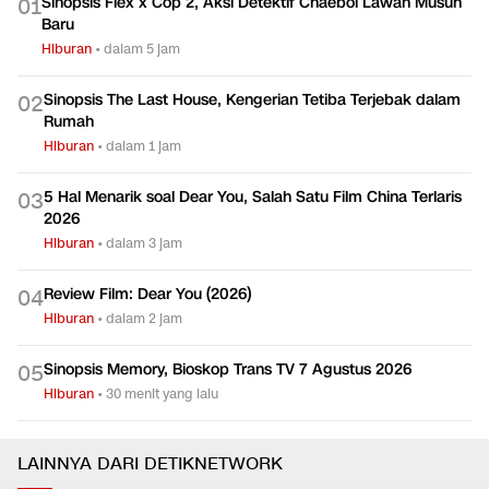
Sinopsis Flex x Cop 2, Aksi Detektif Chaebol Lawan Musuh
0
1
Baru
Hiburan
•
dalam 5 jam
Sinopsis The Last House, Kengerian Tetiba Terjebak dalam
0
2
Rumah
Hiburan
•
dalam 1 jam
5 Hal Menarik soal Dear You, Salah Satu Film China Terlaris
0
3
2026
Hiburan
•
dalam 3 jam
Review Film: Dear You (2026)
0
4
Hiburan
•
dalam 2 jam
Sinopsis Memory, Bioskop Trans TV 7 Agustus 2026
0
5
Hiburan
•
30 menit yang lalu
LAINNYA DARI DETIKNETWORK