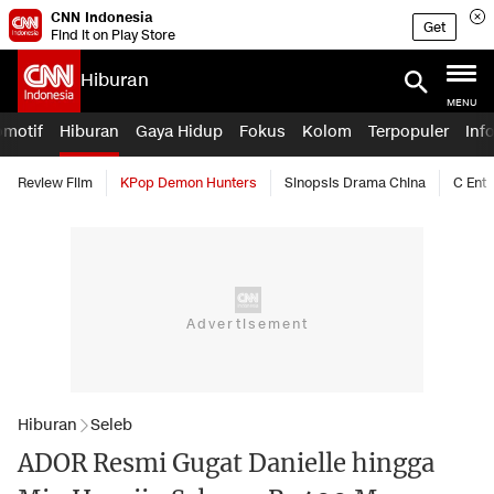
CNN Indonesia
Get
Find it on Play Store
Hiburan
MENU
omotif
Hiburan
Gaya Hidup
Fokus
Kolom
Terpopuler
Inf
Review Film
KPop Demon Hunters
Sinopsis Drama China
C Ent
Hiburan
Seleb
ADOR Resmi Gugat Danielle hingga