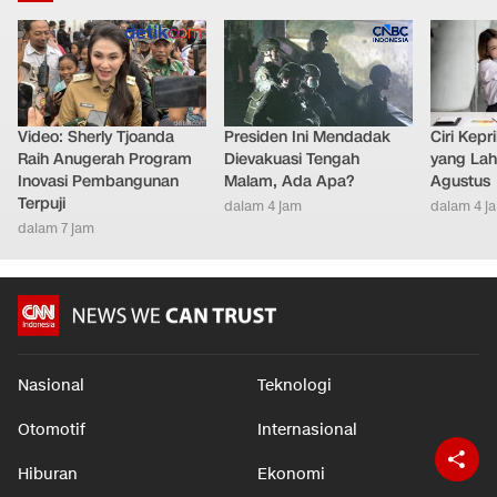
Video: Sherly Tjoanda
Presiden Ini Mendadak
Ciri Kep
Raih Anugerah Program
Dievakuasi Tengah
yang Lahi
Inovasi Pembangunan
Malam, Ada Apa?
Agustus
Terpuji
dalam 4 jam
dalam 4 j
dalam 7 jam
Nasional
Teknologi
Otomotif
Internasional
Hiburan
Ekonomi