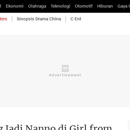
l
Ekonomi
Olahraga
Teknologi
Otomotif
Hiburan
Gaya 
ters
Sinopsis Drama China
C Ent
 Jadi Nanno di Girl from