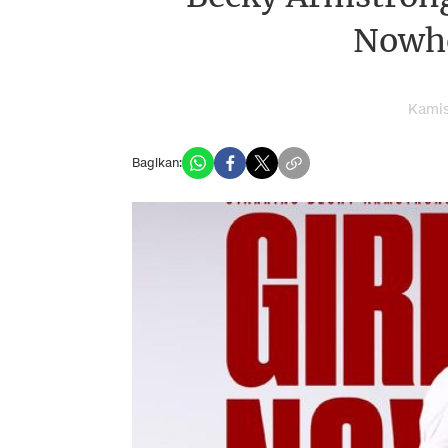
Nowhe
Kamis
Bagikan: