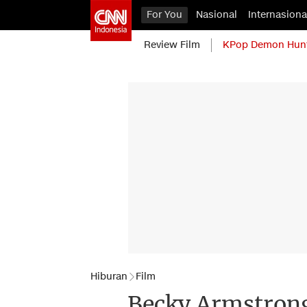
For You
Nasional
Internasiona
Review Film
KPop Demon Hun
Hiburan
Film
Becky Armstrong