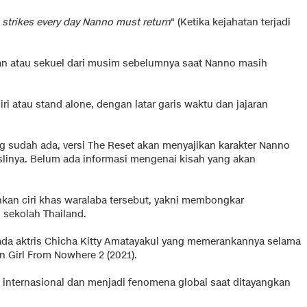
 strikes every day Nanno must return
" (Ketika kejahatan terjadi
tan atau sekuel dari musim sebelumnya saat Nanno masih
ri atau stand alone, dengan latar garis waktu dan jajaran
ng sudah ada, versi The Reset akan menyajikan karakter Nanno
slinya. Belum ada informasi mengenai kisah yang akan
nkan ciri khas waralaba tersebut, yakni membongkar
 sekolah Thailand.
ada aktris Chicha Kitty Amatayakul yang memerankannya selama
n Girl From Nowhere 2 (2021).
h internasional dan menjadi fenomena global saat ditayangkan