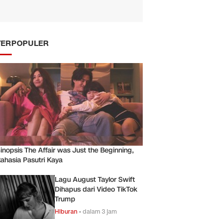
TERPOPULER
inopsis The Affair was Just the Beginning,
ahasia Pasutri Kaya
Lagu August Taylor Swift
Dihapus dari Video TikTok
Trump
Hiburan
•
dalam 3 jam