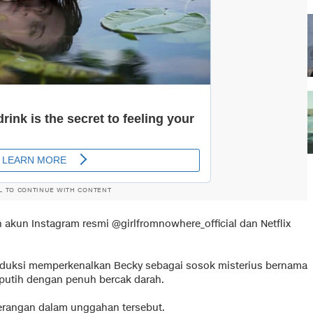
L TO CONTINUE WITH CONTENT
 akun Instagram resmi @girlfromnowhere_official dan Netflix
oduksi memperkenalkan Becky sebagai sosok misterius bernama
utih dengan penuh bercak darah.
eterangan dalam unggahan tersebut.