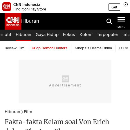
CNN Indonesia
Get
Find it on Play Store
Hiburan
MENU
omotif
Hiburan
Gaya Hidup
Fokus
Kolom
Terpopuler
Inf
Review Film
KPop Demon Hunters
Sinopsis Drama China
C Ent
Hiburan
Film
Fakta-fakta Kelam soal Von Erich