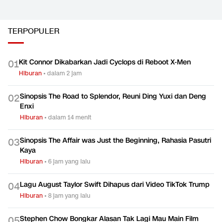
TERPOPULER
Kit Connor Dikabarkan Jadi Cyclops di Reboot X-Men
0
1
Hiburan
•
dalam 2 jam
Sinopsis The Road to Splendor, Reuni Ding Yuxi dan Deng
0
2
Enxi
Hiburan
•
dalam 14 menit
Sinopsis The Affair was Just the Beginning, Rahasia Pasutri
0
3
Kaya
Hiburan
•
6 jam yang lalu
Lagu August Taylor Swift Dihapus dari Video TikTok Trump
0
4
Hiburan
•
8 jam yang lalu
Stephen Chow Bongkar Alasan Tak Lagi Mau Main Film
0
5