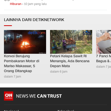
Hiburan
•
10 jam yang lalu
LAINNYA DARI DETIKNETWORK
Konvoi Berujung
Petani Kelapa Sawit RI
7 Panci 
Pembakaran Motor di
Menangis, Ada Bencana
Bagus & 
Mariso Makassar, 5
Depan Mata
dalam 7 j
Orang Ditangkap
dalam 6 jam
dalam 7 jam