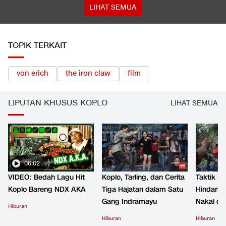
LIHAT SEMUA
TOPIK TERKAIT
von erich
the iron claw
film
LIPUTAN KHUSUS KOPLO
LIHAT SEMUA
06:02
VIDEO: Bedah Lagu Hit
Koplo, Tarling, dan Cerita
Taktik B
Koplo Bareng NDX AKA
Tiga Hajatan dalam Satu
Hindari 
Gang Indramayu
Nakal d
Hiburan
Hiburan
Hiburan