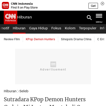
CNN Indonesia
Get
Find it on Play Store
Hiburan
MENU
omotif
Hiburan
Gaya Hidup
Fokus
Kolom
Terpopuler
Inf
Review Film
KPop Demon Hunters
Sinopsis Drama China
C Ent
Hiburan
Seleb
Sutradara KPop Demon Hunters