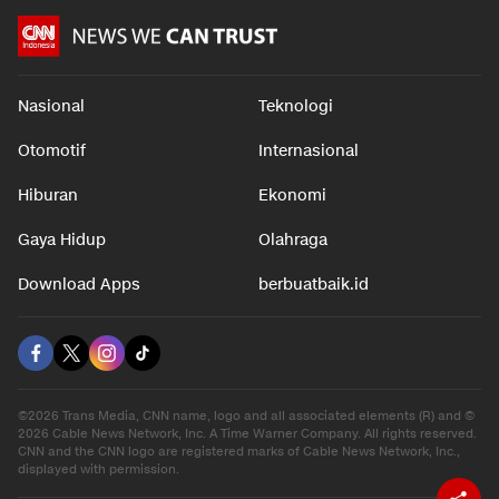
Nasional
Teknologi
Otomotif
Internasional
Hiburan
Ekonomi
Gaya Hidup
Olahraga
Download Apps
berbuatbaik.id
©2026 Trans Media, CNN name, logo and all associated elements (R) and ©
2026 Cable News Network, Inc. A Time Warner Company. All rights reserved.
CNN and the CNN logo are registered marks of Cable News Network, Inc.,
displayed with permission.