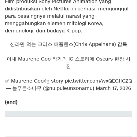
Film produksi Sony Pictures Animation yang
didistribusikan oleh Netflix ini berhasil mengungguli
para pesaingnya melalui narasi yang
menggabungkan elemen mitologi Korea,
demonologi, dan budaya K-pop.
신라면 먹는 크리스 애플핸스(Chris Appelhans) 감독
아내 Maurene Goo 작가의 IG 스토리에 Oscars 현장 사
진
✅️ Maurene Goo/ig story
pic.twitter.com/wxQEGffCZQ
— 늘푸른소나무 (@nulpuleunsonamu)
March 17, 2026
(end)