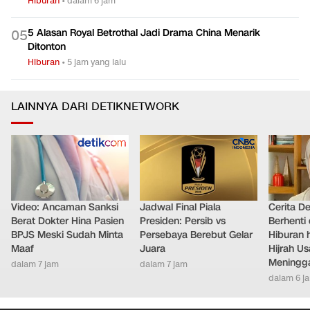
Hiburan
•
dalam 6 jam
5 Alasan Royal Betrothal Jadi Drama China Menarik
0
5
Ditonton
Hiburan
•
5 jam yang lalu
LAINNYA DARI DETIKNETWORK
Video: Ancaman Sanksi
Jadwal Final Piala
Cerita D
Berat Dokter Hina Pasien
Presiden: Persib vs
Berhenti 
BPJS Meski Sudah Minta
Persebaya Berebut Gelar
Hiburan h
Maaf
Juara
Hijrah Us
Meningg
dalam 7 jam
dalam 7 jam
dalam 6 j