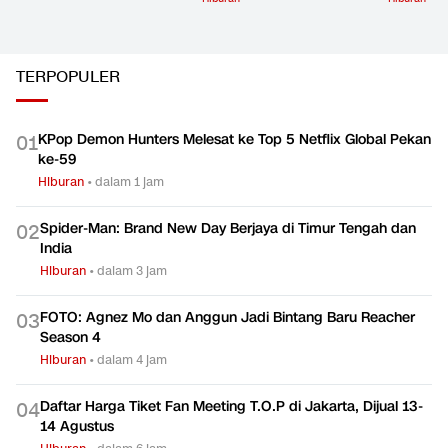
TERPOPULER
KPop Demon Hunters Melesat ke Top 5 Netflix Global Pekan
0
1
ke-59
Hiburan
•
dalam 1 jam
Spider-Man: Brand New Day Berjaya di Timur Tengah dan
0
2
India
Hiburan
•
dalam 3 jam
FOTO: Agnez Mo dan Anggun Jadi Bintang Baru Reacher
0
3
Season 4
Hiburan
•
dalam 4 jam
Daftar Harga Tiket Fan Meeting T.O.P di Jakarta, Dijual 13-
0
4
14 Agustus