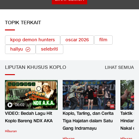
TOPIK TERKAIT
kpop demon hunters
oscar 2026
film
hallyu
selebriti
LIPUTAN KHUSUS KOPLO
LIHAT SEMUA
06:02
VIDEO: Bedah Lagu Hit
Koplo, Tarling, dan Cerita
Taktik B
Koplo Bareng NDX AKA
Tiga Hajatan dalam Satu
Hindari 
Gang Indramayu
Nakal d
Hiburan
Hiburan
Hiburan