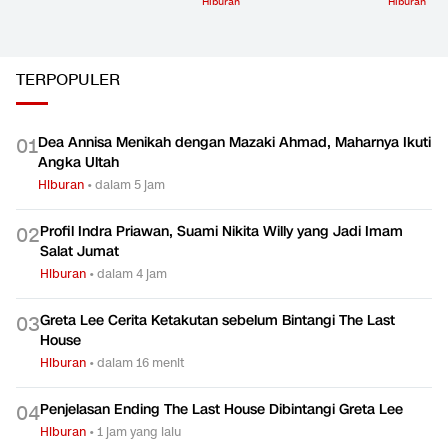
Hiburan
Hiburan
TERPOPULER
Dea Annisa Menikah dengan Mazaki Ahmad, Maharnya Ikuti
0
1
Angka Ultah
Hiburan
•
dalam 5 jam
Profil Indra Priawan, Suami Nikita Willy yang Jadi Imam
0
2
Salat Jumat
Hiburan
•
dalam 4 jam
Greta Lee Cerita Ketakutan sebelum Bintangi The Last
0
3
House
Hiburan
•
dalam 16 menit
Penjelasan Ending The Last House Dibintangi Greta Lee
0
4
Hiburan
•
1 jam yang lalu