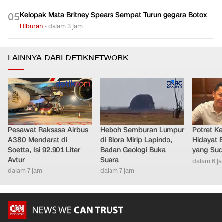
Kelopak Mata Britney Spears Sempat Turun gegara Botox
0
5
Hiburan
•
dalam 3 jam
LAINNYA DARI DETIKNETWORK
Pesawat Raksasa Airbus
Heboh Semburan Lumpur
Potret K
A380 Mendarat di
di Blora Mirip Lapindo,
Hidayat 
Soetta, Isi 92.901 Liter
Badan Geologi Buka
yang Sud
Avtur
Suara
dalam 6 j
dalam 7 jam
dalam 7 jam