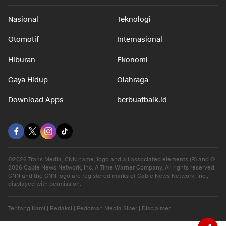
Nasional
Teknologi
Otomotif
Internasional
Hiburan
Ekonomi
Gaya Hidup
Olahraga
Download Apps
berbuatbaik.id
©2026 Trans Media, CNN name, logo and all associated elements (R) and ©
2026 Cable News Network, Inc. A Time Warner Company. All rights reserved.
CNN and the CNN logo are registered marks of Cable News Network, Inc.,
displayed with permission.
Tentang Kami
|
Redaksi
|
Pedoman Media Siber
|
Disclaimer