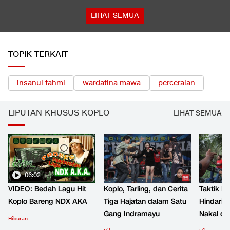
LIHAT SEMUA
TOPIK TERKAIT
insanul fahmi
wardatina mawa
perceraian
LIPUTAN KHUSUS KOPLO
LIHAT SEMUA
06:02
VIDEO: Bedah Lagu Hit
Koplo, Tarling, dan Cerita
Taktik B
Koplo Bareng NDX AKA
Tiga Hajatan dalam Satu
Hindari 
Gang Indramayu
Nakal d
Hiburan