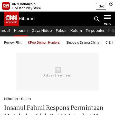
CNN Indonesia
Get
Find it on Play Store
Hiburan
MENU
omotif
Hiburan
Gaya Hidup
Fokus
Kolom
Terpopuler
Inf
Review Film
KPop Demon Hunters
Sinopsis Drama China
C Ent
Hiburan
Seleb
Insanul Fahmi Respons Permintaan