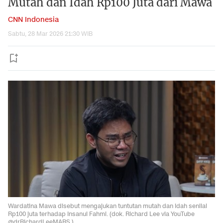
Mutah dan Idah Rp100 Juta dari Mawa
CNN Indonesia
Sabtu, 28 Mar 2026 21:30 WIB
Wardatina Mawa disebut mengajukan tuntutan mutah dan idah senilai
Rp100 juta terhadap Insanul Fahmi. (dok. Richard Lee via YouTube
@drRichardLeeMARS )