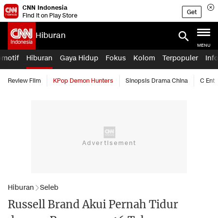
CNN Indonesia
Get
Find it on Play Store
Hiburan
MENU
omotif
Hiburan
Gaya Hidup
Fokus
Kolom
Terpopuler
Inf
Review Film
KPop Demon Hunters
Sinopsis Drama China
C Ent
Hiburan
Seleb
Russell Brand Akui Pernah Tidur