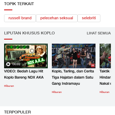
TOPIK TERKAIT
russell brand
pelecehan seksual
selebriti
LIPUTAN KHUSUS KOPLO
LIHAT SEMUA
06:02
VIDEO: Bedah Lagu Hit
Koplo, Tarling, dan Cerita
Taktik B
Koplo Bareng NDX AKA
Tiga Hajatan dalam Satu
Hindari 
Gang Indramayu
Nakal d
Hiburan
Hiburan
Hiburan
TERPOPULER