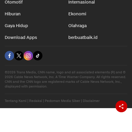
Otomotif
Internasional
Hiburan
Ekonomi
Gaya Hidup
Olahraga
Download Apps
berbuatbaik.id
©2026 Trans Media, CNN name, logo and all associated elements (R) and ©
2026 Cable News Network, Inc. A Time Warner Company. All rights reserved.
CNN and the CNN logo are registered marks of Cable News Network, Inc.,
displayed with permission.
Tentang Kami
|
Redaksi
|
Pedoman Media Siber
|
Disclaimer