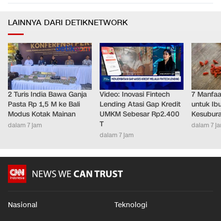
LAINNYA DARI DETIKNETWORK
2 Turis India Bawa Ganja
Video: Inovasi Fintech
7 Manfaat
Pasta Rp 1,5 M ke Bali
Lending Atasi Gap Kredit
untuk Ib
Modus Kotak Mainan
UMKM Sebesar Rp2.400
Kesubur
T
dalam 7 jam
dalam 7 j
dalam 7 jam
Nasional
Teknologi