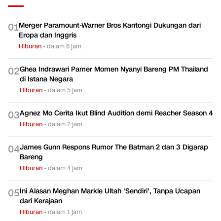
Merger Paramount-Warner Bros Kantongi Dukungan dari
0
1
Eropa dan Inggris
Hiburan
•
dalam 6 jam
Ghea Indrawari Pamer Momen Nyanyi Bareng PM Thailand
0
2
di Istana Negara
Hiburan
•
dalam 5 jam
Agnez Mo Cerita Ikut Blind Audition demi Reacher Season 4
0
3
Hiburan
•
dalam 2 jam
James Gunn Respons Rumor The Batman 2 dan 3 Digarap
0
4
Bareng
Hiburan
•
dalam 4 jam
Ini Alasan Meghan Markle Ultah 'Sendiri', Tanpa Ucapan
0
5
dari Kerajaan
Hiburan
•
dalam 1 jam