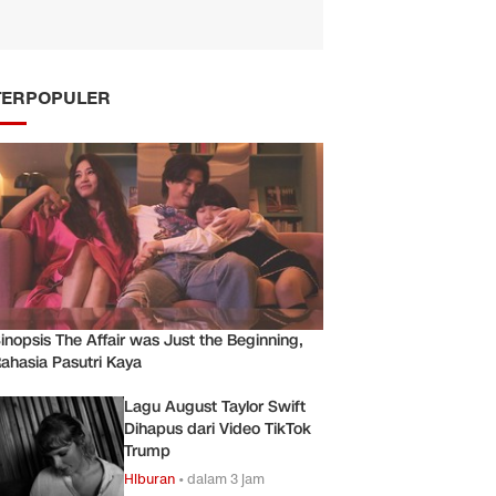
TERPOPULER
inopsis The Affair was Just the Beginning,
ahasia Pasutri Kaya
Lagu August Taylor Swift
Dihapus dari Video TikTok
Trump
Hiburan
•
dalam 3 jam