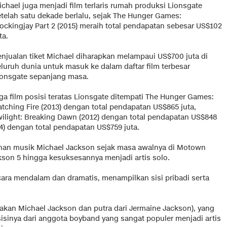
chael juga menjadi film terlaris rumah produksi Lionsgate
etelah satu dekade berlalu, sejak The Hunger Games:
ockingjay Part 2 (2015) meraih total pendapatan sebesar US$102
ta.
enjualan tiket Michael diharapkan melampaui US$700 juta di
eluruh dunia untuk masuk ke dalam daftar film terbesar
ionsgate sepanjang masa.
iga film posisi teratas Lionsgate ditempati The Hunger Games:
atching Fire (2013) dengan total pendapatan US$865 juta,
wilight: Breaking Dawn (2012) dengan total pendapatan US$848
4) dengan total pendapatan US$759 juta.
lanan musik Michael Jackson sejak masa awalnya di Motown
son 5 hingga kesuksesannya menjadi artis solo.
ara mendalam dan dramatis, menampilkan sisi pribadi serta
onakan Michael Jackson dan putra dari Jermaine Jackson), yang
sinya dari anggota boyband yang sangat populer menjadi artis