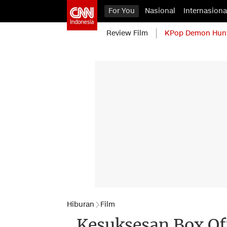
For You
Nasional
Internasiona
Review Film
KPop Demon Hun
Hiburan
Film
Kesuksesan Box Off