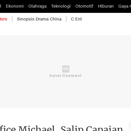
l
Ekonomi
Olahraga
Teknologi
Otomotif
Hiburan
Gaya 
ters
Sinopsis Drama China
C Ent
ice Michael, Salip Capaian