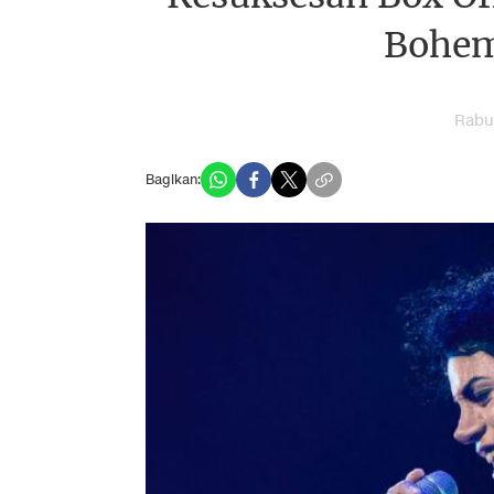
Bohem
Rabu,
Bagikan: