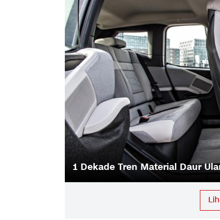
ya
1 Dekade Tren Material Daur Ula
Li