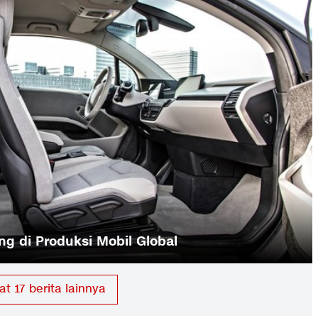
ng di Produksi Mobil Global
hat
17
berita lainnya