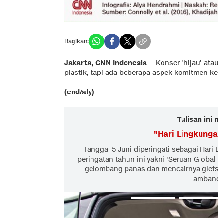
Bagikan:
Jakarta, CNN Indonesia
--
Konser 'hijau' at
plastik, tapi ada beberapa aspek komitmen k
(end/aly)
Tulisan ini
"
Hari Lingkunga
Tanggal 5 Juni diperingati sebagai Hari 
peringatan tahun ini yakni 'Seruan Global
gelombang panas dan mencairnya gletser
ambang