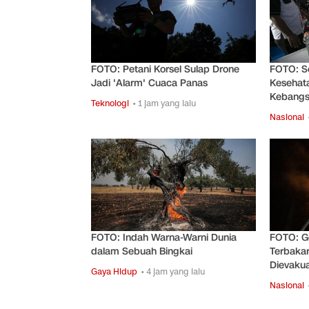
FOTO: Petani Korsel Sulap Drone
FOTO: S
Jadi 'Alarm' Cuaca Panas
Kesehata
Kebangs
Teknologi
• 1 jam yang lalu
Nasional
FOTO: Indah Warna-Warni Dunia
FOTO: G
dalam Sebuah Bingkai
Terbakar
Dievakua
Gaya Hidup
• 4 jam yang lalu
Nasional