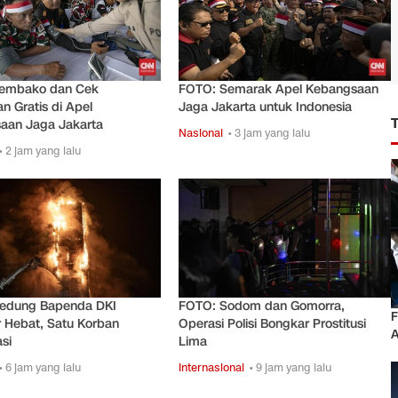
embako dan Cek
FOTO: Semarak Apel Kebangsaan
n Gratis di Apel
Jaga Jakarta untuk Indonesia
aan Jaga Jakarta
Nasional
• 3 jam yang lalu
• 2 jam yang lalu
edung Bapenda DKI
FOTO: Sodom dan Gomorra,
F
 Hebat, Satu Korban
Operasi Polisi Bongkar Prostitusi
A
si
Lima
• 6 jam yang lalu
Internasional
• 9 jam yang lalu