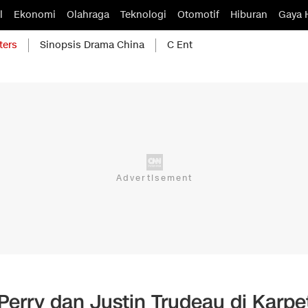
l
Ekonomi
Olahraga
Teknologi
Otomotif
Hiburan
Gaya 
ters
Sinopsis Drama China
C Ent
erry dan Justin Trudeau di Karpe