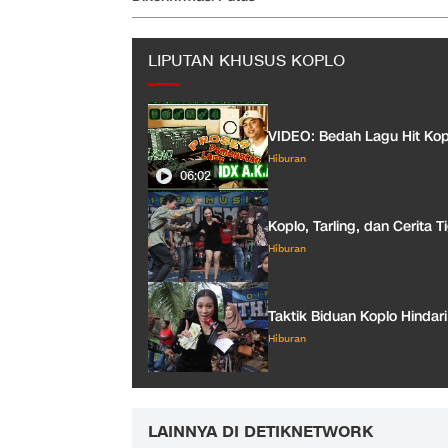
LIPUTAN KHUSUS KOPLO
VIDEO: Bedah Lagu Hit Ko
Hiburan
06:02
Koplo, Tarling, dan Cerita
Hiburan
Taktik Biduan Koplo Hinda
Hiburan
LAINNYA DI DETIKNETWORK