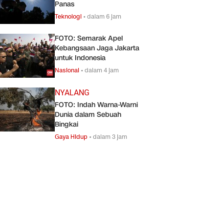
Panas
Teknologi
•
dalam 6 jam
FOTO: Semarak Apel
Kebangsaan Jaga Jakarta
untuk Indonesia
Nasional
•
dalam 4 jam
NYALANG
FOTO: Indah Warna-Warni
Dunia dalam Sebuah
Bingkai
Gaya Hidup
•
dalam 3 jam