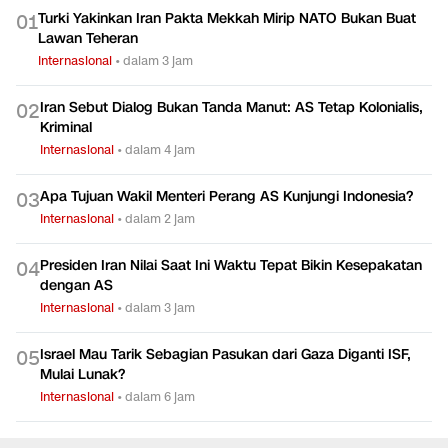
Internasional
•
dalam 3 jam
Israel Mau Tarik Sebagian Pasukan dari Gaza Diganti ISF,
0
5
Mulai Lunak?
Internasional
•
dalam 6 jam
LAINNYA DARI DETIKNETWORK
Minggu Vs Senin, Mana
Iran Mau Buka Selat
Cara Men
yang Jadi Hari Pertama?
Hormuz, Ini Tuntutannya!
Mertua d
dari Sik
dalam 7 jam
dalam 6 jam
dalam 6 j