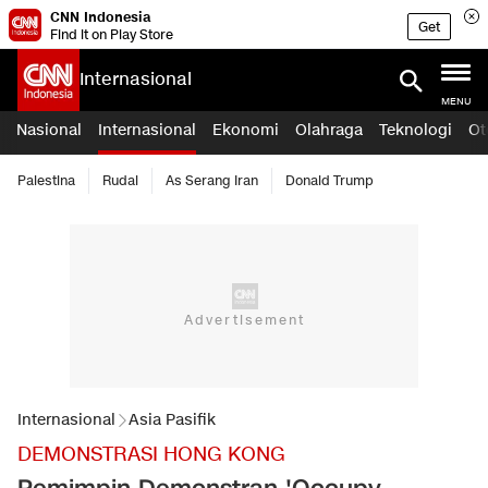
CNN Indonesia
Get
Find it on Play Store
Internasional
MENU
Nasional
Internasional
Ekonomi
Olahraga
Teknologi
Ot
Palestina
Rudal
As Serang Iran
Donald Trump
Internasional
Asia Pasifik
DEMONSTRASI HONG KONG