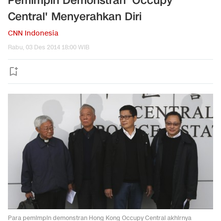
Pemimpin Demonstran 'Occupy
Central' Menyerahkan Diri
CNN Indonesia
Rabu, 03 Des 2014 18:00 WIB
Para pemimpin demonstran Hong Kong Occupy Central akhirnya