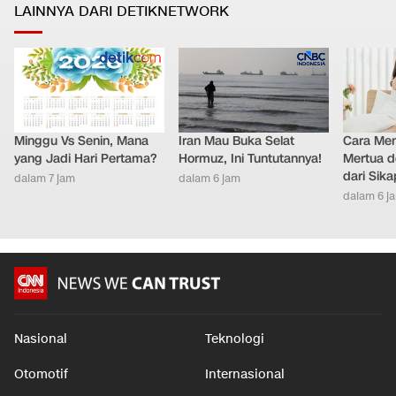
Nasional
Teknologi
Otomotif
Internasional
Hiburan
Ekonomi
Gaya Hidup
Olahraga
Download Apps
berbuatbaik.id
©2026 Trans Media, CNN name, logo and all associated elements (R) and ©
2026 Cable News Network, Inc. A Time Warner Company. All rights reserved.
CNN and the CNN logo are registered marks of Cable News Network, Inc.,
displayed with permission.