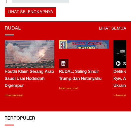
Internasional
Internasional
Internasiona
TERPOPULER
Turki Yakinkan Iran Pakta Mekkah Mirip NATO Bukan Buat
0
1
Lawan Teheran
Internasional
•
dalam 3 jam
Iran Sebut Dialog Bukan Tanda Manut: AS Tetap Kolonialis,
0
2
Kriminal
Internasional
•
dalam 4 jam
Apa Tujuan Wakil Menteri Perang AS Kunjungi Indonesia?
0
3
Internasional
•
dalam 2 jam
Presiden Iran Nilai Saat Ini Waktu Tepat Bikin Kesepakatan
0
4
dengan AS