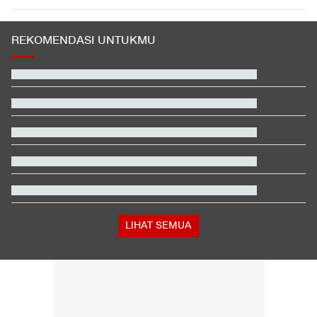
REKOMENDASI UNTUKMU
Terbanyak dalam Sejarah, 3.323 Warga India Diusir dari
Kanada
Jadwal Siaran Langsung Veda Ega di Moto3 Inggris 2026
EDUSPORTS: Beda Piala AFF dengan FIFA ASEAN Cup
Saling Balas di Perbatasan, Spanyol Perketat Kedatangan Turis
Italia
Berada dalam Satu Negara, Apa Beda Pasukan Houthi & Militer
Yaman?
Iran: Pasukan Asing Harus Pergi dari Timteng demi Stabilitas
Keamanan
LIHAT SEMUA