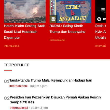
01:0
Houthi Klaim Serang Arab
RUDAL: Saling Sindir
Detik-de
Saudi Usai Hodeidah
Trump dan Netanyahu
Kyiv, Asa
Digempur
Ukraina
Internasional
Internasional
Internasiona
TERPOPULER
Tanda-tanda Trump Mulai Kelimpungan Hadapi Iran
0
1
Internasional
•
dalam 6 jam
Presiden Iran Pezeshkian Diisukan Pernah Ajukan Resign
0
2
Sampai 28 Kali
Internasional
•
dalam 3 jam