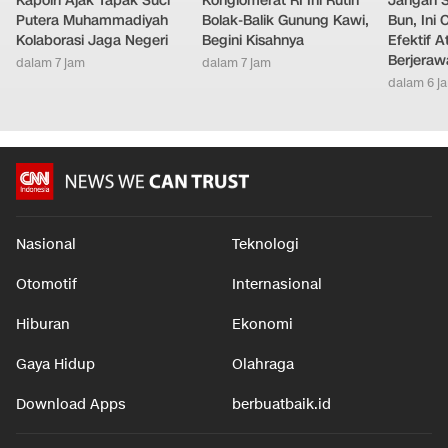
Kapolri Ajak Tapak Suci
Konglomerat RI Ini Rutin
Jangan 
Putera Muhammadiyah
Bolak-Balik Gunung Kawi,
Bun, Ini
Kolaborasi Jaga Negeri
Begini Kisahnya
Efektif A
Berjeraw
dalam 7 jam
dalam 7 jam
dalam 6 j
Nasional
Teknologi
Otomotif
Internasional
Hiburan
Ekonomi
Gaya Hidup
Olahraga
Download Apps
berbuatbaik.id