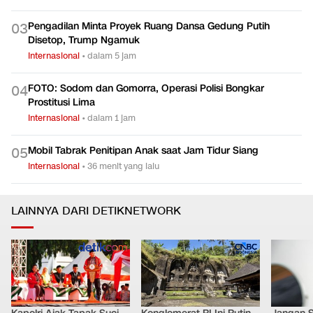
Pengadilan Minta Proyek Ruang Dansa Gedung Putih
0
3
Disetop, Trump Ngamuk
Internasional
•
dalam 5 jam
FOTO: Sodom dan Gomorra, Operasi Polisi Bongkar
0
4
Prostitusi Lima
Internasional
•
dalam 1 jam
Mobil Tabrak Penitipan Anak saat Jam Tidur Siang
0
5
Internasional
•
36 menit yang lalu
LAINNYA DARI DETIKNETWORK