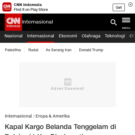
CNN Indonesia
Get
Find it on Play Store
Internasional
MENU
Nasional
Internasional
Ekonomi
Olahraga
Teknologi
Ot
Palestina
Rudal
As Serang Iran
Donald Trump
Internasional
Eropa & Amerika
Kapal Kargo Belanda Tenggelam di