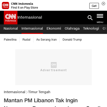
CNN Indonesia
Get
Find it on Play Store
Internasional
MENU
Nasional
Internasional
Ekonomi
Olahraga
Teknologi
Ot
Palestina
Rudal
As Serang Iran
Donald Trump
Internasional
Timur Tengah
Mantan PM Libanon Tak Ingin