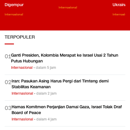
Digempur
Ukraina
Internasional
Internasional
Internasiona
TERPOPULER
Ganti Presiden, Kolombia Merapat ke Israel Usai 2 Tahun
0
1
Putus Hubungan
Internasional
•
dalam 5 jam
Iran: Pasukan Asing Harus Pergi dari Timteng demi
0
2
Stabilitas Keamanan
Internasional
•
dalam 2 jam
Hamas Komitmen Perjanjian Damai Gaza, Israel Tolak Draf
0
3
Board of Peace
Internasional
•
dalam 4 jam