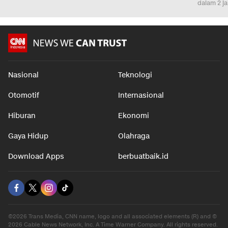
dalam 2 j
Nasional
Teknologi
Otomotif
Internasional
Hiburan
Ekonomi
Gaya Hidup
Olahraga
Download Apps
berbuatbaik.id
©2026 Trans Media, CNN name, logo and all associated elements (R) and ©
2026 Cable News Network, Inc. A Time Warner Company. All rights reserved.