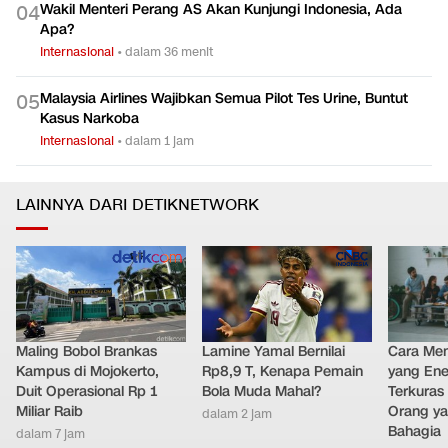
Wakil Menteri Perang AS Akan Kunjungi Indonesia, Ada
0
4
Apa?
Internasional
•
dalam 36 menit
Malaysia Airlines Wajibkan Semua Pilot Tes Urine, Buntut
0
5
Kasus Narkoba
Internasional
•
dalam 1 jam
LAINNYA DARI DETIKNETWORK
Maling Bobol Brankas
Lamine Yamal Bernilai
Cara Men
Kampus di Mojokerto,
Rp8,9 T, Kenapa Pemain
yang Ene
Duit Operasional Rp 1
Bola Muda Mahal?
Terkuras
Miliar Raib
Orang ya
dalam 2 jam
Bahagia
dalam 7 jam