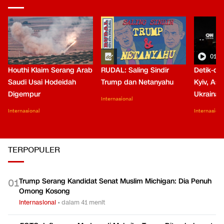
01:0
Houthi Klaim Serang Arab
RUDAL: Saling Sindir
Detik-de
Saudi Usai Hodeidah
Trump dan Netanyahu
Kyiv, Asa
Digempur
Ukraina
Internasional
Internasional
Internasiona
TERPOPULER
Trump Serang Kandidat Senat Muslim Michigan: Dia Penuh
0
1
Omong Kosong
Internasional
•
dalam 41 menit