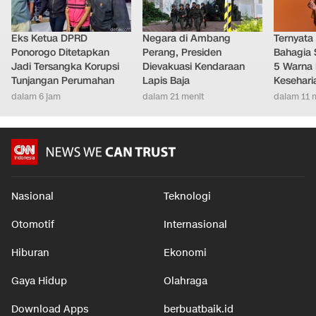
Eks Ketua DPRD
Negara di Ambang
Ternyata
Ponorogo Ditetapkan
Perang, Presiden
Bahagia 
Jadi Tersangka Korupsi
Dievakuasi Kendaraan
5 Warna 
Tunjangan Perumahan
Lapis Baja
Kesehari
dalam 6 jam
dalam 21 menit
dalam 11 
Nasional
Teknologi
Otomotif
Internasional
Hiburan
Ekonomi
Gaya Hidup
Olahraga
Download Apps
berbuatbaik.id