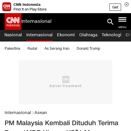
CNN Indonesia
Get
Find it on Play Store
Internasional
MENU
Nasional
Internasional
Ekonomi
Olahraga
Teknologi
Ot
Palestina
Rudal
As Serang Iran
Donald Trump
Internasional
Asean
PM Malaysia Kembali Dituduh Terima