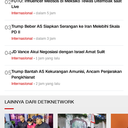
FOTO: Influencer Medsos di Meksiko Tewas Ditembak saat
0
2
Live
Internasional
•
dalam 5 jam
Trump Beber AS Siapkan Serangan ke Iran Melebihi Skala
0
3
PD II
Internasional
•
dalam 3 jam
JD Vance Akui Negosiasi dengan Israel Amat Sulit
0
4
Internasional
•
1 jam yang lalu
Trump Bantah AS Kekurangan Amunisi, Ancam Penjarakan
0
5
Pengkhianat
Internasional
•
2 jam yang lalu
LAINNYA DARI DETIKNETWORK