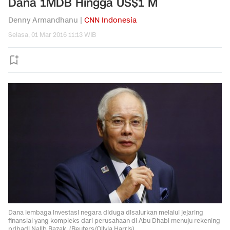
Dana 1MDB Hingga US$1 M
Denny Armandhanu |
CNN Indonesia
Selasa, 01 Mar 2016 11:13 WIB
Dana lembaga investasi negara diduga disalurkan melalui jejaring
finansial yang kompleks dari perusahaan di Abu Dhabi menuju rekening
pribadi Najib Razak. (Reuters/Olivia Harris)