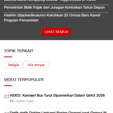
Pemerintah Bidik Pajak dari Juragan Kontrakan Tahun Depan
Hashim Djojohadikusumo Kukuhkan 20 Ormas Baru Kawal
Program Pemerintah
LIHAT SEMUA
TOPIK TERKAIT
belgia
isis eropa
VIDEO
TERPOPULER
VIDEO: Karoseri Bus Turut Dipamerkan Dalam GIIAS 2026
0
1
TV
•
dalam 4 jam
Detik-detik Dokter Lindungi Pasien Operasi saat Gempa M