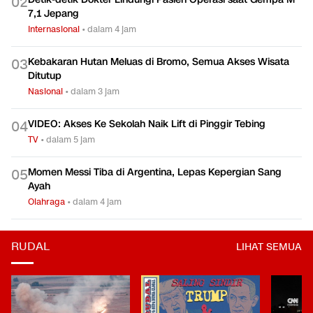
0
2
7,1 Jepang
Internasional
•
dalam 4 jam
Kebakaran Hutan Meluas di Bromo, Semua Akses Wisata
0
3
Ditutup
Nasional
•
dalam 3 jam
VIDEO: Akses Ke Sekolah Naik Lift di Pinggir Tebing
0
4
TV
•
dalam 5 jam
Momen Messi Tiba di Argentina, Lepas Kepergian Sang
0
5
Ayah
Olahraga
•
dalam 4 jam
RUDAL
LIHAT SEMUA