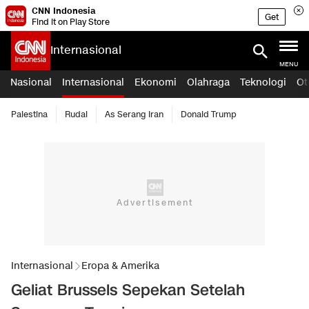
CNN Indonesia
Get
Find it on Play Store
Internasional
MENU
Nasional
Internasional
Ekonomi
Olahraga
Teknologi
Ot
Palestina
Rudal
As Serang Iran
Donald Trump
Internasional
Eropa & Amerika
Geliat Brussels Sepekan Setelah