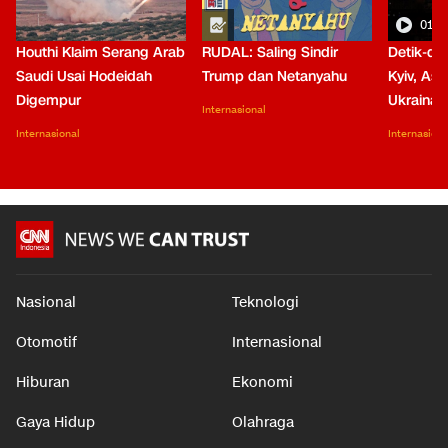
01:0
Houthi Klaim Serang Arab
RUDAL: Saling Sindir
Detik-de
Saudi Usai Hodeidah
Trump dan Netanyahu
Kyiv, Asa
Digempur
Ukraina
Internasional
Internasional
Internasiona
Nasional
Teknologi
Otomotif
Internasional
Hiburan
Ekonomi
Gaya Hidup
Olahraga