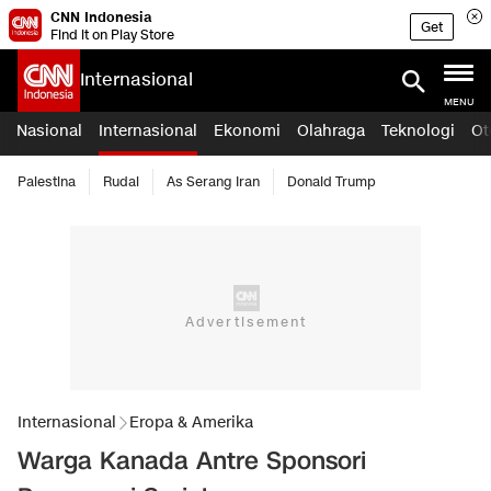
CNN Indonesia
Get
Find it on Play Store
Internasional
MENU
Nasional
Internasional
Ekonomi
Olahraga
Teknologi
Ot
Palestina
Rudal
As Serang Iran
Donald Trump
Internasional
Eropa & Amerika
Warga Kanada Antre Sponsori