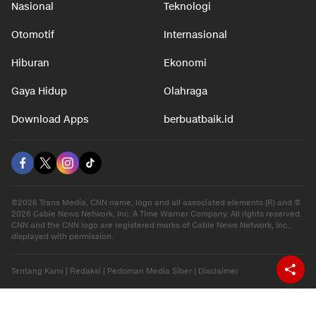
Nasional
Teknologi
Otomotif
Internasional
Hiburan
Ekonomi
Gaya Hidup
Olahraga
Download Apps
berbuatbaik.id
©2026 Trans Media, CNN name, logo and all associated elements (R) and ©
2026 Cable News Network, Inc. A Time Warner Company. All rights reserved.
CNN and the CNN logo are registered marks of Cable News Network, Inc.,
displayed with permission.
Tentang Kami
|
Redaksi
|
Pedoman Media Siber
|
Disclaimer