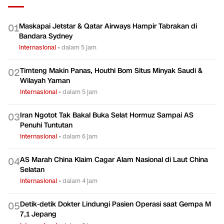
Maskapai Jetstar & Qatar Airways Hampir Tabrakan di
0
1
Bandara Sydney
Internasional
•
dalam 5 jam
Timteng Makin Panas, Houthi Bom Situs Minyak Saudi &
0
2
Wilayah Yaman
Internasional
•
dalam 5 jam
Iran Ngotot Tak Bakal Buka Selat Hormuz Sampai AS
0
3
Penuhi Tuntutan
Internasional
•
dalam 6 jam
AS Marah China Klaim Cagar Alam Nasional di Laut China
0
4
Selatan
Internasional
•
dalam 4 jam
Detik-detik Dokter Lindungi Pasien Operasi saat Gempa M
0
5
7,1 Jepang