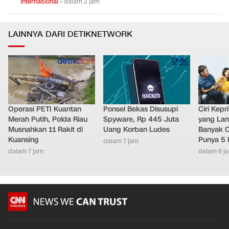
Internasional
•
dalam 2 jam
LAINNYA DARI DETIKNETWORK
Operasi PETI Kuantan
Ponsel Bekas Disusupi
Ciri Kep
Merah Putih, Polda Riau
Spyware, Rp 445 Juta
yang Lan
Musnahkan 11 Rakit di
Uang Korban Ludes
Banyak O
Kuansing
Punya 5 
dalam 7 jam
dalam 7 jam
dalam 6 j