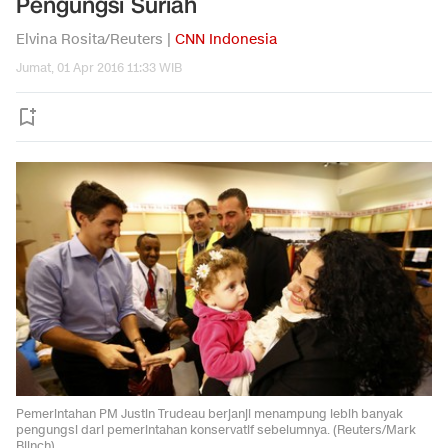
Pengungsi Suriah
Elvina Rosita/Reuters |
CNN Indonesia
Jumat, 01 Apr 2016 11:33 WIB
Pemerintahan PM Justin Trudeau berjanji menampung lebih banyak
pengungsi dari pemerintahan konservatif sebelumnya. (Reuters/Mark
Blinch)