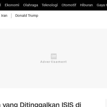
l
Ekonomi
Olahraga
Teknologi
Otomotif
Hiburan
Gaya 
 Iran
Donald Trump
yang Ditinggalkan ISIS di