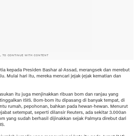
L TO CONTINUE WITH CONTENT
etia kepada Presiden Bashar al-Assad, merangsek dan merebut
lu. Mulai hari itu, mereka mencari jejak-jejak kematian dan
asukan itu juga menjinakkan ribuan bom dan ranjau yang
itinggalkan ISIS. Bom-bom itu dipasang di banyak tempat, di
intu rumah, pepohonan, bahkan pada hewan-hewan. Menurut
jabat setempat, seperti dilansir Reuters, ada sekitar 3.000an
om yang sudah berhasil dijinakkan sejak Palmyra direbut dari
IS.