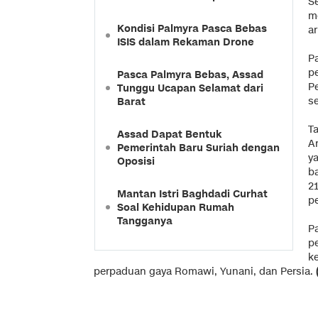
S
m
Kondisi Palmyra Pasca Bebas
a
ISIS dalam Rekaman Drone
P
p
Pasca Palmyra Bebas, Assad
P
Tunggu Ucapan Selamat dari
s
Barat
T
Assad Dapat Bentuk
A
Pemerintah Baru Suriah dengan
y
Oposisi
b
2
Mantan Istri Baghdadi Curhat
p
Soal Kehidupan Rumah
Tangganya
P
p
k
perpaduan gaya Romawi, Yunani, dan Persia.