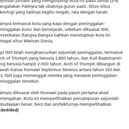
ejumlah jurnalis yang mengunjungi kota itu pada Jumat (1/4)
engatakan Palmyra tak ubahnya gurun pasir. Situs-situs
rkeologi yang tadinya begitu megah, rata dengan tanah.
almyra termasuk kota yang kaya dengan peninggalan-
eninggalan kuno dan bersejarah, sebelum dikuasai ISIS.
erserikatan Bangsa-Bangsa bahkan menetapkan kota ini
ebagai situs Warisan Dunia.
api ISIS telah menghancurkan sejumlah peninggalan, termasuk
rch of Triumph yang berusia 1.800 tahun, dan Kuil Baalshamin
ang berusia hampir 2.000 tahun. Arch of Triumph dibangun di
awah Kaisar Romawi Septimius Severus antara tahun 193 dan
11. ISIS juga memenggal mereka yang merawat peninggalan-
eninggalan tersebut.
almyra dikuasai oleh Romawi pada paruh pertama abad
ertengahan. Kota ini memperlihatkan percampuran sejumlah
ebudayaan besar. Seni dan arsitekturnya memperlihatkan
(ded/ded)