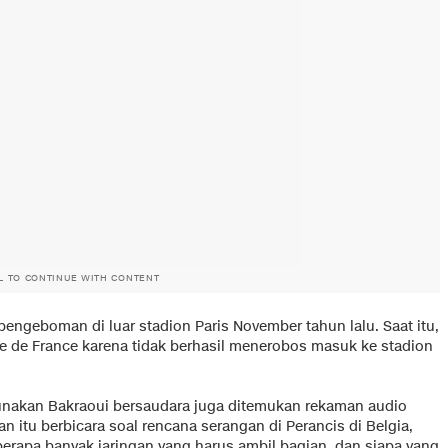
L TO CONTINUE WITH CONTENT
ngeboman di luar stadion Paris November tahun lalu. Saat itu,
ade de France karena tidak berhasil menerobos masuk ke stadion
unakan Bakraoui bersaudara juga ditemukan rekaman audio
n itu berbicara soal rencana serangan di Perancis di Belgia,
rapa banyak jaringan yang harus ambil bagian, dan siapa yang