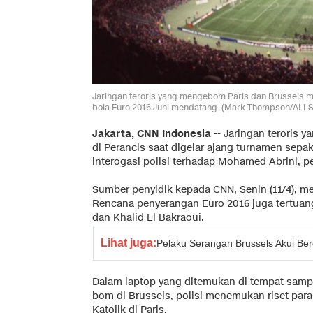
Jaringan teroris yang mengebom Paris dan Brussels m
bola Euro 2016 Juni mendatang. (Mark Thompson/ALL
Jakarta, CNN Indonesia
-- Jaringan teroris
di Perancis saat digelar ajang turnamen sepak
interogasi polisi terhadap Mohamed Abrini, 
Sumber penyidik kepada
CNN
, Senin (11/4),
Rencana penyerangan Euro 2016 juga tertuang
dan Khalid El Bakraoui.
Lihat juga:
Pelaku Serangan Brussels Akui Be
Dalam laptop yang ditemukan di tempat samp
bom di Brussels, polisi menemukan riset para 
Katolik di Paris.