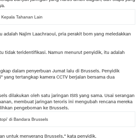
ya.
di Kepala Tahanan Lain
u adalah Najim Laachraoui, pria perakit bom yang meledakkan
u tidak teridentifikasi. Namun menurut penyidik, itu adalah
ngkap dalam penyerbuan Jumat lalu di Brussels. Penyidik
i" yang tertangkap kamera CCTV berjalan bersama dua
sels dilakukan oleh satu jaringan ISIS yang sama. Usai serangan
manan, membuat jaringan teroris ini mengubah rencana mereka
lihkan pengeboman ke Brussels.
rtopi' di Bandara Brussels
n untuk menyerang Brussels," kata penyidik.