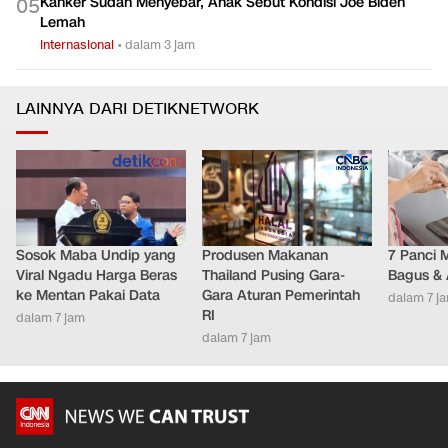
Kanker Sudah Menyebar, Anak Sebut Kondisi Joe Biden
0
5
Lemah
Internasional
•
dalam 3 jam
LAINNYA DARI DETIKNETWORK
Sosok Maba Undip yang
Produsen Makanan
7 Panci 
Viral Ngadu Harga Beras
Thailand Pusing Gara-
Bagus & 
ke Mentan Pakai Data
Gara Aturan Pemerintah
dalam 7 j
RI
dalam 7 jam
dalam 7 jam