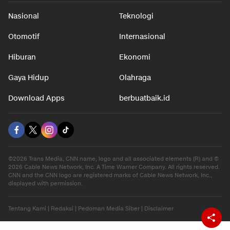
Nasional
Teknologi
Otomotif
Internasional
Hiburan
Ekonomi
Gaya Hidup
Olahraga
Download Apps
berbuatbaik.id
©2026 Trans Media, CNN name, logo and all associated elements (R) and ©
2026 Cable News Network, Inc. A Time Warner Company. All rights reserved.
CNN and the CNN logo are registered marks of Cable News Network, Inc.,
displayed with permission.
Tentang Kami
|
Redaksi
|
Pedoman Media Siber
|
Disclaimer