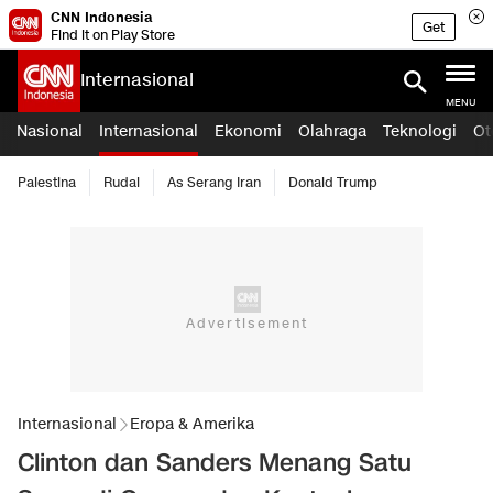
CNN Indonesia
Get
Find it on Play Store
Internasional
MENU
Nasional
Internasional
Ekonomi
Olahraga
Teknologi
Ot
Palestina
Rudal
As Serang Iran
Donald Trump
Internasional
Eropa & Amerika
Clinton dan Sanders Menang Satu