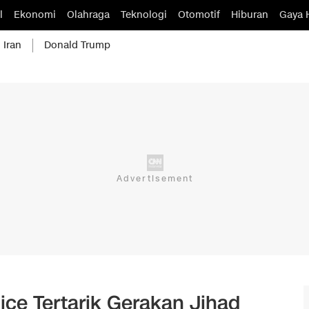
l
Ekonomi
Olahraga
Teknologi
Otomotif
Hiburan
Gaya 
 Iran
Donald Trump
ice Tertarik Gerakan Jihad