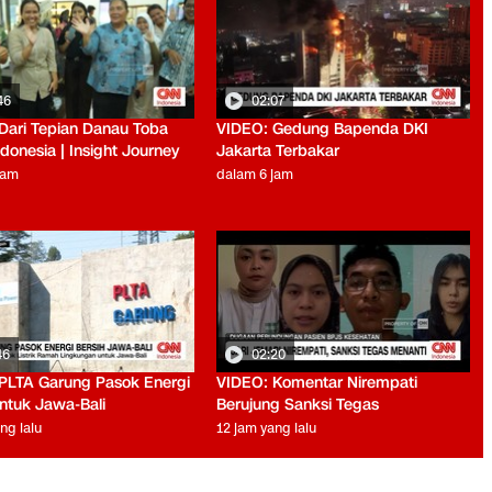
46
02:07
Dari Tepian Danau Toba
VIDEO: Gedung Bapenda DKI
donesia | Insight Journey
Jakarta Terbakar
jam
dalam 6 jam
46
02:20
PLTA Garung Pasok Energi
VIDEO: Komentar Nirempati
untuk Jawa-Bali
Berujung Sanksi Tegas
ng lalu
12 jam yang lalu