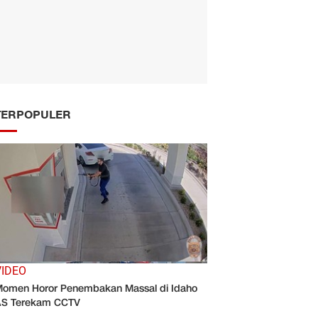
TERPOPULER
VIDEO
omen Horor Penembakan Massal di Idaho
AS Terekam CCTV