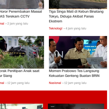
oror Penembakan Massal
Tiga Singa Mati di Kebun Binatang
o AS Terekam CCTV
Tokyo, Diduga Akibat Panas
Ekstrem
nal
• 2 jam yang lalu
Teknologi
• 4 jam yang lalu
brak Penitipan Anak saat
Momen Prabowo Tes Langsung
r Siang
Kekuatan Genteng Buatan BRIN
nal
• 12 jam yang lalu
Nasional
• 12 jam yang lalu