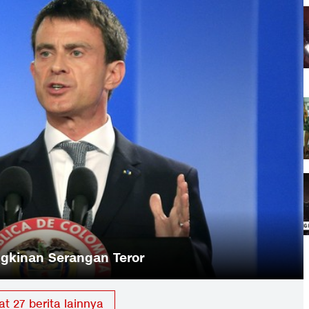
gkinan Serangan Teror
hat
27
berita lainnya