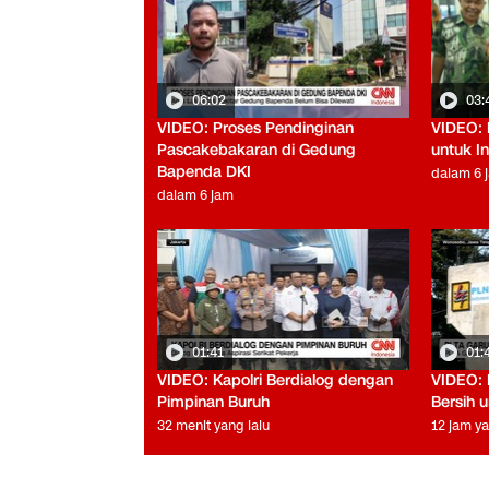
06:02
03:
VIDEO: Proses Pendinginan
VIDEO: 
Pascakebakaran di Gedung
untuk In
Bapenda DKI
dalam 6 
dalam 6 jam
01:41
01:
VIDEO: Kapolri Berdialog dengan
VIDEO: 
Pimpinan Buruh
Bersih 
32 menit yang lalu
12 jam ya