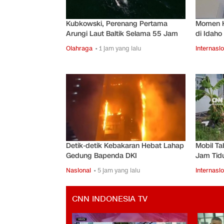
Kubkowski, Perenang Pertama
Momen H
Arungi Laut Baltik Selama 55 Jam
di Idah
Olahraga
• 1 jam yang lalu
Internasio
Detik-detik Kebakaran Hebat Lahap
Mobil Ta
Gedung Bapenda DKI
Jam Tidu
Nasional
• 5 jam yang lalu
Internasio
CNN INDONESIA TV