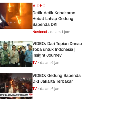
VIDEO
Detik-detik Kebakaran
Hebat Lahap Gedung
Bapenda DKI
Nasional
•
dalam 1 jam
VIDEO: Dari Tepian Danau
Toba untuk Indonesia |
Insight Journey
TV
•
dalam 6 jam
VIDEO: Gedung Bapenda
DKI Jakarta Terbakar
TV
•
dalam 6 jam
Identifikasi Korban Serangan Truk Nice Dinilai