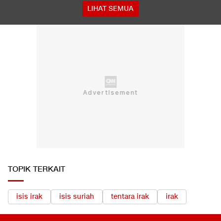
LIHAT SEMUA
TOPIK TERKAIT
isis irak
isis suriah
tentara irak
irak