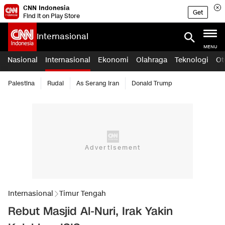
CNN Indonesia
Get
Find it on Play Store
Internasional
MENU
Nasional
Internasional
Ekonomi
Olahraga
Teknologi
Ot
Palestina
Rudal
As Serang Iran
Donald Trump
Internasional
Timur Tengah
Rebut Masjid Al-Nuri, Irak Yakin