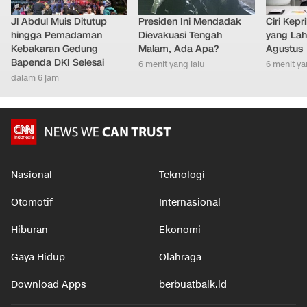
Jl Abdul Muis Ditutup
Presiden Ini Mendadak
Ciri Kep
hingga Pemadaman
Dievakuasi Tengah
yang Lahi
Kebakaran Gedung
Malam, Ada Apa?
Agustus
Bapenda DKI Selesai
6 menit yang lalu
6 menit ya
dalam 6 jam
Nasional
Teknologi
Otomotif
Internasional
Hiburan
Ekonomi
Gaya Hidup
Olahraga
Download Apps
berbuatbaik.id