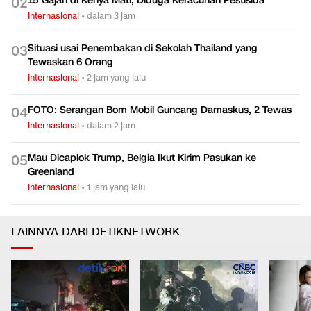
15 Gajah di Kenya Mati, Diduga Keracunan Pestisida
0
2
Internasional
•
dalam 3 jam
Situasi usai Penembakan di Sekolah Thailand yang
0
3
Tewaskan 6 Orang
Internasional
•
2 jam yang lalu
FOTO: Serangan Bom Mobil Guncang Damaskus, 2 Tewas
0
4
Internasional
•
dalam 2 jam
Mau Dicaplok Trump, Belgia Ikut Kirim Pasukan ke
0
5
Greenland
Internasional
•
1 jam yang lalu
LAINNYA DARI DETIKNETWORK