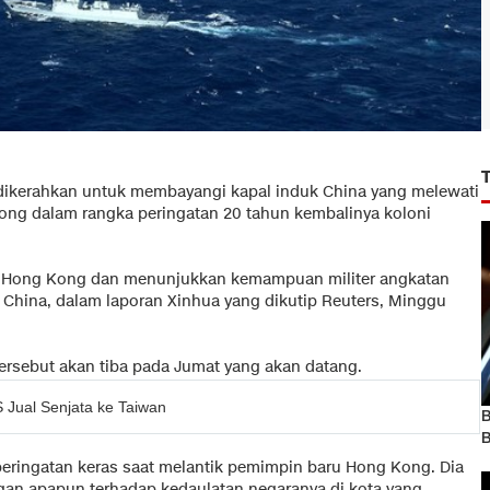
n dikerahkan untuk membayangi kapal induk China yang melewati
ong dalam rangka peringatan 20 tahun kembalinya koloni
di Hong Kong dan menunjukkan kemampuan militer angkatan
ter China, dalam laporan Xinhua yang dikutip Reuters, Minggu
rsebut akan tiba pada Jumat yang akan datang.
S Jual Senjata ke Taiwan
B
B
peringatan keras saat melantik pemimpin baru Hong Kong. Dia
ngan apapun terhadap kedaulatan negaranya di kota yang