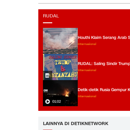
RUDAL
Houthi Klaim Serang Arab 
Internasional
RUDAL: Saling Sindir Trum
Internasional
Detik-detik Rusia Gempur K
Internasional
01:02
LAINNYA DI DETIKNETWORK