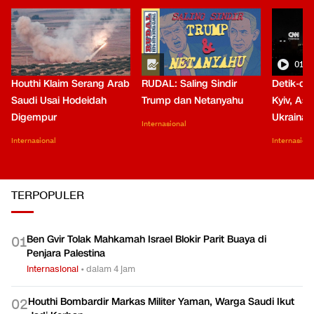
01:0
Houthi Klaim Serang Arab
RUDAL: Saling Sindir
Detik-de
Saudi Usai Hodeidah
Trump dan Netanyahu
Kyiv, Asa
Digempur
Ukraina
Internasional
Internasional
Internasiona
TERPOPULER
Ben Gvir Tolak Mahkamah Israel Blokir Parit Buaya di
0
1
Penjara Palestina
Internasional
•
dalam 4 jam
Houthi Bombardir Markas Militer Yaman, Warga Saudi Ikut
0
2