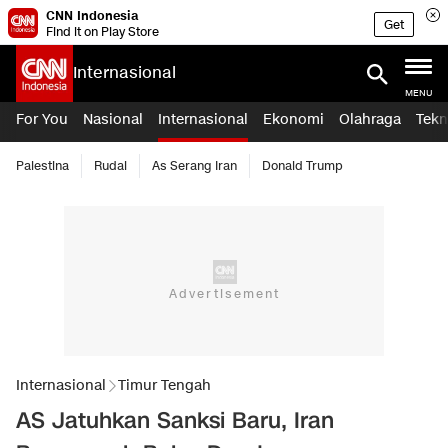
CNN Indonesia
Get
Find it on Play Store
Internasional
MENU
For You
Nasional
Internasional
Ekonomi
Olahraga
Tekn
Palestina
Rudal
As Serang Iran
Donald Trump
Internasional
Timur Tengah
AS Jatuhkan Sanksi Baru, Iran