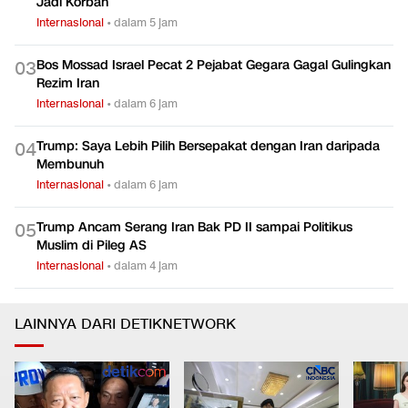
Jadi Korban
Internasional
•
dalam 5 jam
Bos Mossad Israel Pecat 2 Pejabat Gegara Gagal Gulingkan
0
3
Rezim Iran
Internasional
•
dalam 6 jam
Trump: Saya Lebih Pilih Bersepakat dengan Iran daripada
0
4
Membunuh
Internasional
•
dalam 6 jam
Trump Ancam Serang Iran Bak PD II sampai Politikus
0
5
Muslim di Pileg AS
Internasional
•
dalam 4 jam
LAINNYA DARI DETIKNETWORK