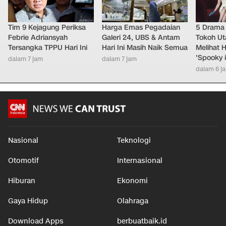
Tim 9 Kejagung Periksa
Harga Emas Pegadaian
5 Drama 
Febrie Adriansyah
Galeri 24, UBS & Antam
Tokoh Ut
Tersangka TPPU Hari Ini
Hari Ini Masih Naik Semua
Melihat 
'Spooky 
dalam 7 jam
dalam 7 jam
dalam 6 j
Nasional
Teknologi
Otomotif
Internasional
Hiburan
Ekonomi
Gaya Hidup
Olahraga
Download Apps
berbuatbaik.id