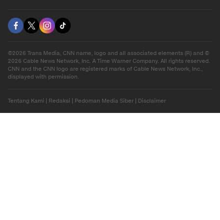
©2026 Trans Media, CNN name, logo and all associated elements (R) and ©
2026 Cable News Network, Inc. A Time Warner Company. All rights reserved.
CNN and the CNN logo are registered marks of Cable News Network, Inc.,
displayed with permission.
Tentang Kami
|
Redaksi
|
Pedoman Media Siber
|
Disclaimer