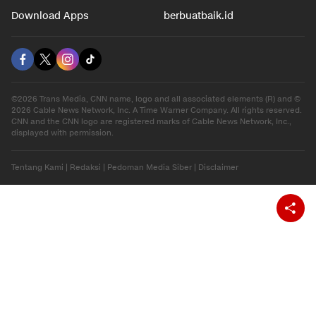
Download Apps
berbuatbaik.id
©2026 Trans Media, CNN name, logo and all associated elements (R) and ©
2026 Cable News Network, Inc. A Time Warner Company. All rights reserved.
CNN and the CNN logo are registered marks of Cable News Network, Inc.,
displayed with permission.
Tentang Kami
|
Redaksi
|
Pedoman Media Siber
|
Disclaimer