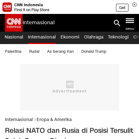
CNN Indonesia
Get
Find it on Play Store
Internasional
MENU
Nasional
Internasional
Ekonomi
Olahraga
Teknologi
Ot
Palestina
Rudal
As Serang Iran
Donald Trump
Internasional
Eropa & Amerika
Relasi NATO dan Rusia di Posisi Tersulit