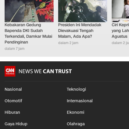
Kebakaran Gedung
Presiden Ini Mendadak
Ciri Kep
Bapenda DKI Sudah
Dievakuasi Tengah
yang Lahi
Terkendali, Damkar Mulai
Malam, Ada Apa?
Agustus
Pendinginan
dalam 2 jam
dalam 2 j
dalam 7 jam
Nasional
Teknologi
Otomotif
Internasional
Hiburan
Ekonomi
Gaya Hidup
Olahraga