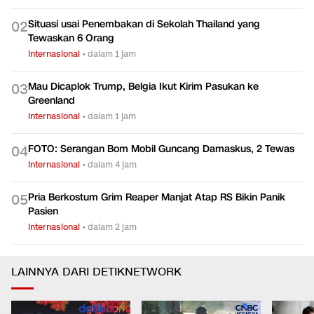
Situasi usai Penembakan di Sekolah Thailand yang
0
2
Tewaskan 6 Orang
Internasional
•
dalam 1 jam
Mau Dicaplok Trump, Belgia Ikut Kirim Pasukan ke
0
3
Greenland
Internasional
•
dalam 1 jam
FOTO: Serangan Bom Mobil Guncang Damaskus, 2 Tewas
0
4
Internasional
•
dalam 4 jam
Pria Berkostum Grim Reaper Manjat Atap RS Bikin Panik
0
5
Pasien
Internasional
•
dalam 2 jam
LAINNYA DARI DETIKNETWORK