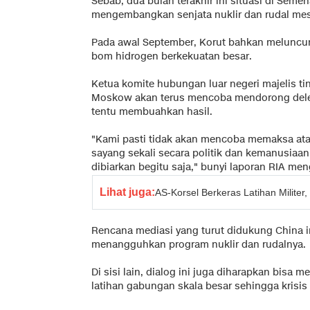
Sebab, dua bulan terakhir ini situasi di Se
mengembangkan senjata nuklir dan rudal mesk
Pada awal September, Korut bahkan meluncur
bom hidrogen berkekuatan besar.
Ketua komite hubungan luar negeri majelis t
Moskow akan terus mencoba mendorong deleg
tentu membuahkan hasil.
"Kami pasti tidak akan mencoba memaksa at
sayang sekali secara politik dan kemanusiaan
dibiarkan begitu saja," bunyi laporan RIA me
Lihat juga:
AS-Korsel Berkeras Latihan Milite
Rencana mediasi yang turut didukung China i
menangguhkan program nuklir dan rudalnya.
Di sisi lain, dialog ini juga diharapkan bis
latihan gabungan skala besar sehingga krisis 