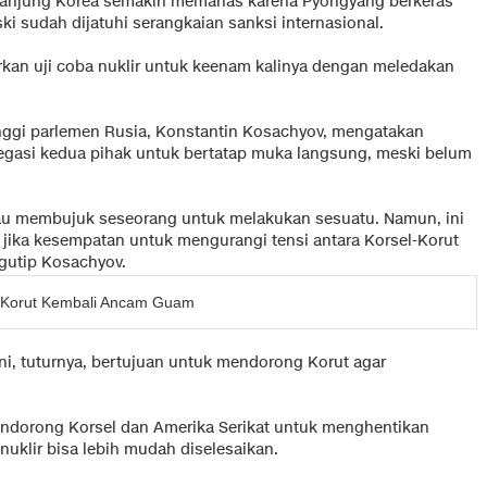
menanjung Korea semakin memanas karena Pyongyang berkeras
i sudah dijatuhi serangkaian sanksi internasional.
kan uji coba nuklir untuk keenam kalinya dengan meledakan
inggi parlemen Rusia, Konstantin Kosachyov, mengatakan
asi kedua pihak untuk bertatap muka langsung, meski belum
au membujuk seseorang untuk melakukan sesuatu. Namun, ini
 jika kesempatan untuk mengurangi tensi antara Korsel-Korut
ngutip Kosachyov.
r, Korut Kembali Ancam Guam
ni, tuturnya, bertujuan untuk mendorong Korut agar
a mendorong Korsel dan Amerika Serikat untuk menghentikan
nuklir bisa lebih mudah diselesaikan.