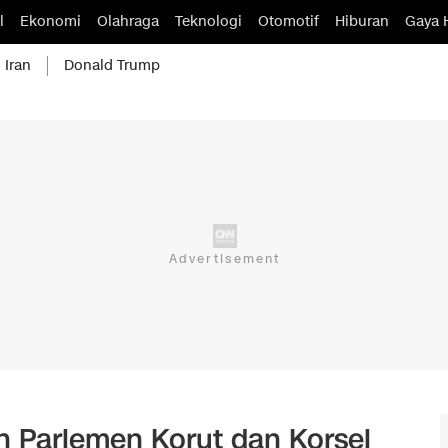
l
Ekonomi
Olahraga
Teknologi
Otomotif
Hiburan
Gaya 
 Iran
Donald Trump
 Parlemen Korut dan Korsel