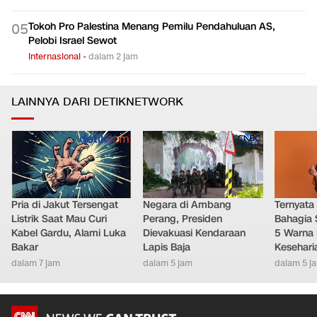
Tokoh Pro Palestina Menang Pemilu Pendahuluan AS,
0
5
Pelobi Israel Sewot
Internasional
•
dalam 2 jam
LAINNYA DARI DETIKNETWORK
Pria di Jakut Tersengat
Negara di Ambang
Ternyata
Listrik Saat Mau Curi
Perang, Presiden
Bahagia 
Kabel Gardu, Alami Luka
Dievakuasi Kendaraan
5 Warna 
Bakar
Lapis Baja
Kesehari
dalam 7 jam
dalam 5 jam
dalam 5 j