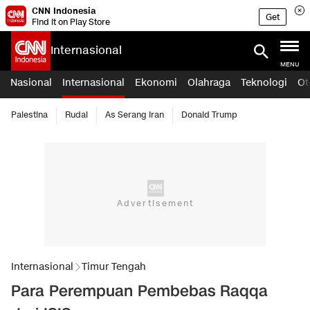
CNN Indonesia
Get
Find it on Play Store
Internasional
MENU
Nasional
Internasional
Ekonomi
Olahraga
Teknologi
Ot
Palestina
Rudal
As Serang Iran
Donald Trump
Internasional
Timur Tengah
Para Perempuan Pembebas Raqqa