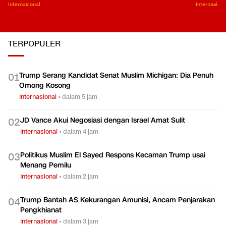
Internasional
Internasiona
TERPOPULER
Trump Serang Kandidat Senat Muslim Michigan: Dia Penuh
0
1
Omong Kosong
Internasional
•
dalam 5 jam
JD Vance Akui Negosiasi dengan Israel Amat Sulit
0
2
Internasional
•
dalam 4 jam
Politikus Muslim El Sayed Respons Kecaman Trump usai
0
3
Menang Pemilu
Internasional
•
dalam 2 jam
Trump Bantah AS Kekurangan Amunisi, Ancam Penjarakan
0
4
Pengkhianat
Internasional
•
dalam 3 jam