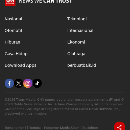
Nasional
Teknologi
Otomotif
Internasional
Hiburan
Ekonomi
Gaya Hidup
Olahraga
Download Apps
berbuatbaik.id
©2026 Trans Media, CNN name, logo and all associated elements (R) and ©
2026 Cable News Network, Inc. A Time Warner Company. All rights reserved.
CNN and the CNN logo are registered marks of Cable News Network, Inc.,
displayed with permission.
Tentang Kami
|
Redaksi
|
Pedoman Media Siber
|
Disclaimer