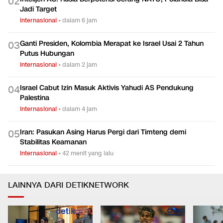
0
2
Jadi Target
Internasional
•
dalam 6 jam
Ganti Presiden, Kolombia Merapat ke Israel Usai 2 Tahun
0
3
Putus Hubungan
Internasional
•
dalam 2 jam
Israel Cabut Izin Masuk Aktivis Yahudi AS Pendukung
0
4
Palestina
Internasional
•
dalam 4 jam
Iran: Pasukan Asing Harus Pergi dari Timteng demi
0
5
Stabilitas Keamanan
Internasional
•
42 menit yang lalu
LAINNYA DARI DETIKNETWORK