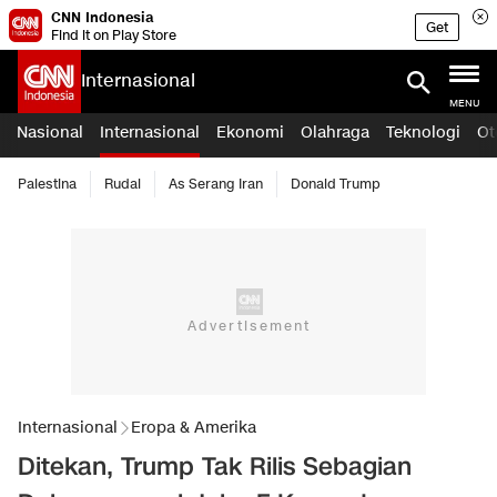
CNN Indonesia
Get
Find it on Play Store
Internasional
MENU
Nasional
Internasional
Ekonomi
Olahraga
Teknologi
Ot
Palestina
Rudal
As Serang Iran
Donald Trump
Internasional
Eropa & Amerika
Ditekan, Trump Tak Rilis Sebagian