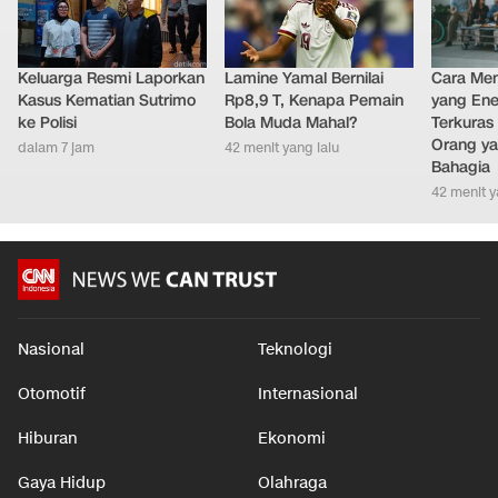
Keluarga Resmi Laporkan
Lamine Yamal Bernilai
Cara Men
Kasus Kematian Sutrimo
Rp8,9 T, Kenapa Pemain
yang Ene
ke Polisi
Bola Muda Mahal?
Terkuras
Orang ya
dalam 7 jam
42 menit yang lalu
Bahagia
42 menit y
Nasional
Teknologi
Otomotif
Internasional
Hiburan
Ekonomi
Gaya Hidup
Olahraga