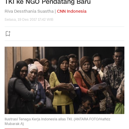
TKI ke NGO Pendatang Baru
Riva Dessthania Suastha |
CNN Indonesia
Selasa, 19 Des 2017 17:42 WIB
Ilustrasi Tenaga Kerja Indonesia alias TKI. (ANTARA FOTO/Hafidz
Mubarak A)