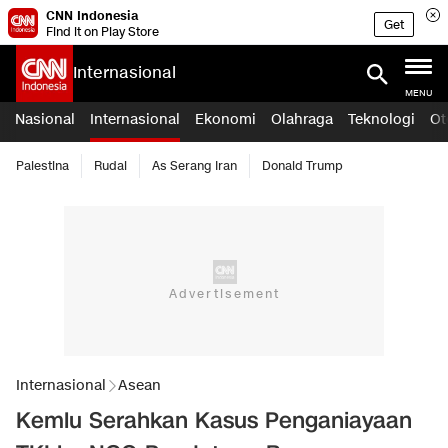
CNN Indonesia
Get
Find it on Play Store
Internasional
MENU
Nasional
Internasional
Ekonomi
Olahraga
Teknologi
Ot
Palestina
Rudal
As Serang Iran
Donald Trump
Internasional
Asean
Kemlu Serahkan Kasus Penganiayaan