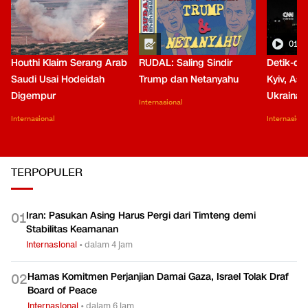
01:0
Houthi Klaim Serang Arab
RUDAL: Saling Sindir
Detik-de
Saudi Usai Hodeidah
Trump dan Netanyahu
Kyiv, Asa
Digempur
Ukraina
Internasional
Internasional
Internasiona
TERPOPULER
Iran: Pasukan Asing Harus Pergi dari Timteng demi
0
1
Stabilitas Keamanan
Internasional
•
dalam 4 jam
Hamas Komitmen Perjanjian Damai Gaza, Israel Tolak Draf
0
2
Board of Peace
Internasional
•
dalam 6 jam