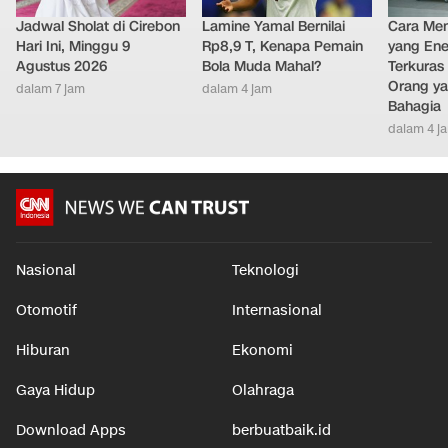
Jadwal Sholat di Cirebon
Lamine Yamal Bernilai
Cara Men
Hari Ini, Minggu 9
Rp8,9 T, Kenapa Pemain
yang Ene
Agustus 2026
Bola Muda Mahal?
Terkuras
Orang ya
dalam 7 jam
dalam 4 jam
Bahagia
dalam 4 j
Nasional
Teknologi
Otomotif
Internasional
Hiburan
Ekonomi
Gaya Hidup
Olahraga
Download Apps
berbuatbaik.id