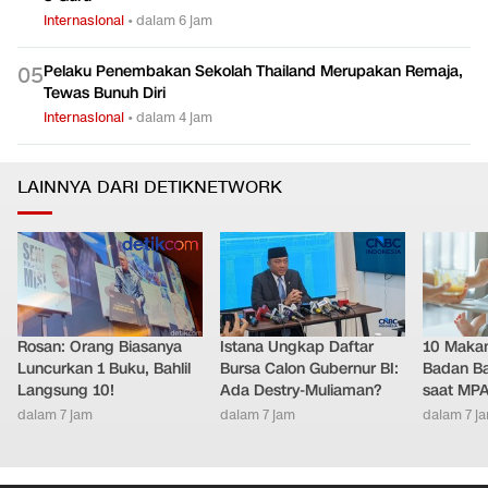
Internasional
•
dalam 6 jam
Pelaku Penembakan Sekolah Thailand Merupakan Remaja,
0
5
Tewas Bunuh Diri
Internasional
•
dalam 4 jam
LAINNYA DARI DETIKNETWORK
Rosan: Orang Biasanya
Istana Ungkap Daftar
10 Makan
Luncurkan 1 Buku, Bahlil
Bursa Calon Gubernur BI:
Badan Ba
Langsung 10!
Ada Destry-Muliaman?
saat MPA
dalam 7 jam
dalam 7 jam
dalam 7 j