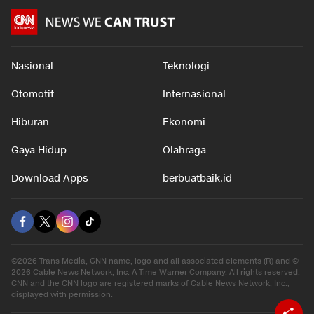
Nasional
Teknologi
Otomotif
Internasional
Hiburan
Ekonomi
Gaya Hidup
Olahraga
Download Apps
berbuatbaik.id
©2026 Trans Media, CNN name, logo and all associated elements (R) and ©
2026 Cable News Network, Inc. A Time Warner Company. All rights reserved.
CNN and the CNN logo are registered marks of Cable News Network, Inc.,
displayed with permission.