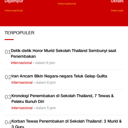
Digempur
Ukraina
Internasional
Internasional
Internasiona
TERPOPULER
Detik-detik Horor Murid Sekolah Thailand Sembunyi saat
0
1
Penembakan
Internasional
•
dalam 6 jam
Iran Ancam Bikin Negara-negara Teluk Gelap Gulita
0
2
Internasional
•
dalam 6 jam
Kronologi Penembakan di Sekolah Thailand, 7 Tewas &
0
3
Pelaku Bunuh Diri
Internasional
•
dalam 5 jam
Korban Tewas Penembakan di Sekolah Thailand: 3 Murid &
0
4
3 Guru