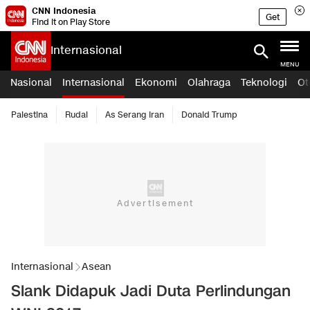
CNN Indonesia
Get
Find it on Play Store
Internasional
MENU
Nasional
Internasional
Ekonomi
Olahraga
Teknologi
Ot
Palestina
Rudal
As Serang Iran
Donald Trump
Internasional
Asean
Slank Didapuk Jadi Duta Perlindungan