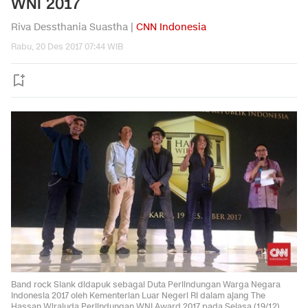
WNI 2017
Riva Dessthania Suastha |
CNN Indonesia
Rabu, 20 Des 2017 07:44 WIB
Band rock Slank didapuk sebagai Duta Perlindungan Warga Negara
Indonesia 2017 oleh Kementerian Luar Negeri RI dalam ajang The
Hassan Wirajuda Perlindungan WNI Award 2017 pada Selasa (19/12).