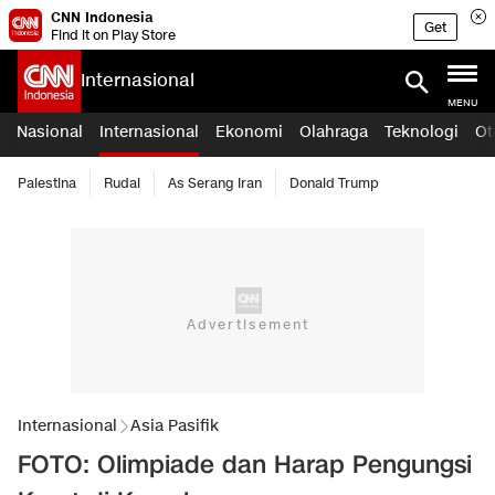
CNN Indonesia
Get
Find it on Play Store
Internasional
MENU
Nasional
Internasional
Ekonomi
Olahraga
Teknologi
Ot
Palestina
Rudal
As Serang Iran
Donald Trump
Internasional
Asia Pasifik
FOTO: Olimpiade dan Harap Pengungsi