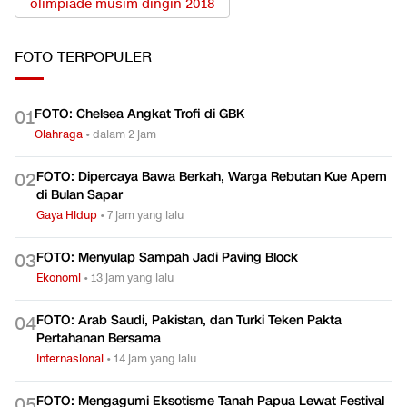
olimpiade musim dingin 2018
FOTO
TERPOPULER
FOTO: Chelsea Angkat Trofi di GBK
0
1
Olahraga
•
dalam 2 jam
FOTO: Dipercaya Bawa Berkah, Warga Rebutan Kue Apem
0
2
di Bulan Sapar
Gaya Hidup
•
7 jam yang lalu
FOTO: Menyulap Sampah Jadi Paving Block
0
3
Ekonomi
•
13 jam yang lalu
FOTO: Arab Saudi, Pakistan, dan Turki Teken Pakta
0
4
Pertahanan Bersama
Internasional
•
14 jam yang lalu
FOTO: Mengagumi Eksotisme Tanah Papua Lewat Festival
0
5