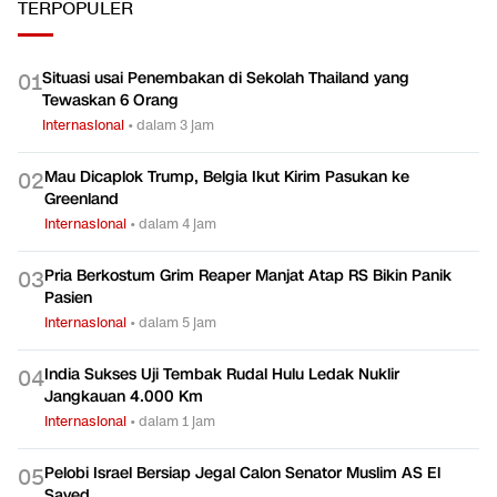
TERPOPULER
Situasi usai Penembakan di Sekolah Thailand yang
0
1
Tewaskan 6 Orang
Internasional
•
dalam 3 jam
Mau Dicaplok Trump, Belgia Ikut Kirim Pasukan ke
0
2
Greenland
Internasional
•
dalam 4 jam
Pria Berkostum Grim Reaper Manjat Atap RS Bikin Panik
0
3
Pasien
Internasional
•
dalam 5 jam
India Sukses Uji Tembak Rudal Hulu Ledak Nuklir
0
4
Jangkauan 4.000 Km
Internasional
•
dalam 1 jam
Pelobi Israel Bersiap Jegal Calon Senator Muslim AS El
0
5
Sayed