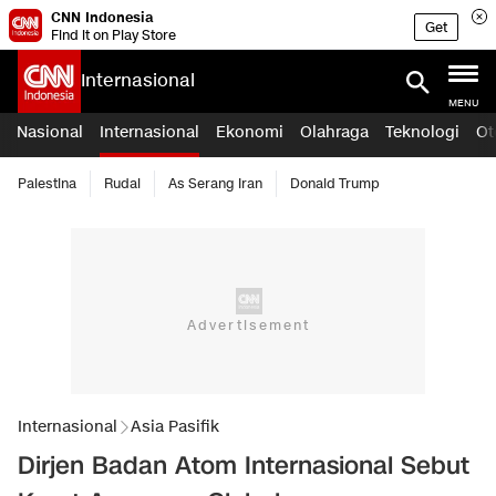
CNN Indonesia
Get
Find it on Play Store
Internasional
MENU
Nasional
Internasional
Ekonomi
Olahraga
Teknologi
Ot
Palestina
Rudal
As Serang Iran
Donald Trump
Internasional
Asia Pasifik
Dirjen Badan Atom Internasional Sebut