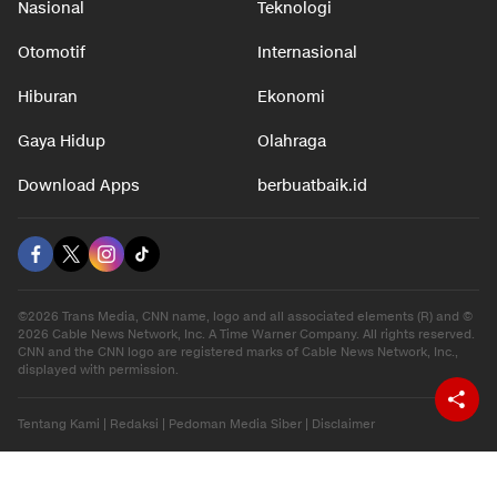
Nasional
Teknologi
Otomotif
Internasional
Hiburan
Ekonomi
Gaya Hidup
Olahraga
Download Apps
berbuatbaik.id
©2026 Trans Media, CNN name, logo and all associated elements (R) and ©
2026 Cable News Network, Inc. A Time Warner Company. All rights reserved.
CNN and the CNN logo are registered marks of Cable News Network, Inc.,
displayed with permission.
Tentang Kami
|
Redaksi
|
Pedoman Media Siber
|
Disclaimer