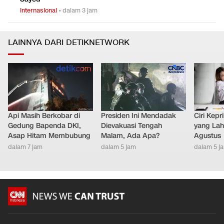
Internasional
•
dalam 3 jam
LAINNYA DARI DETIKNETWORK
Api Masih Berkobar di
Presiden Ini Mendadak
Ciri Kep
Gedung Bapenda DKI,
Dievakuasi Tengah
yang Lahi
Asap Hitam Membubung
Malam, Ada Apa?
Agustus
dalam 7 jam
dalam 5 jam
dalam 5 j