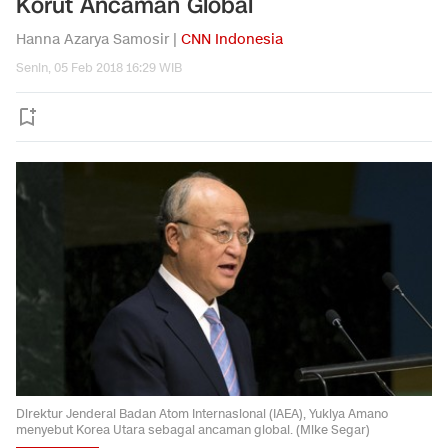
Korut Ancaman Global
Hanna Azarya Samosir |
CNN Indonesia
Senin, 05 Feb 2018 16:29 WIB
Direktur Jenderal Badan Atom Internasional (IAEA), Yukiya Amano
menyebut Korea Utara sebagai ancaman global. (Mike Segar)