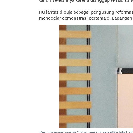
tahun setelahnya karena dianggap terlalu s
Hu lantas dipuja sebagai pengusung reformasi 
menggelar demonstrasi pertama di Lapangan
Keputusasaan warga China memuncak ketika tokoh pol