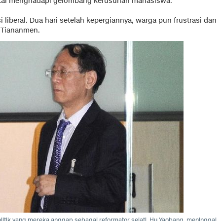
antai menghadapi gelombang kerusuhan mahasiswa.
liberal. Dua hari setelah kepergiannya, warga pun frustrasi dan
 Tiananmen.
itik yang mereka anggap sebagai reformator sejati, Hu Yaobang, meninggal