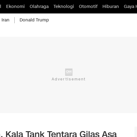
l
Ekonomi
Olahraga
Teknologi
Otomotif
Hiburan
Gaya 
 Iran
Donald Trump
 Kala Tank Tentara Gilas Asa