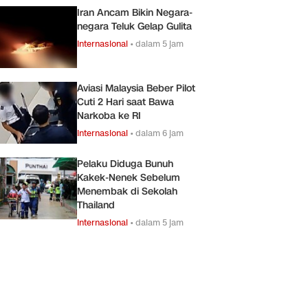
Iran Ancam Bikin Negara-
negara Teluk Gelap Gulita
Internasional
•
dalam 5 jam
Aviasi Malaysia Beber Pilot
Cuti 2 Hari saat Bawa
Narkoba ke RI
Internasional
•
dalam 6 jam
Pelaku Diduga Bunuh
Kakek-Nenek Sebelum
Menembak di Sekolah
Thailand
Internasional
•
dalam 5 jam