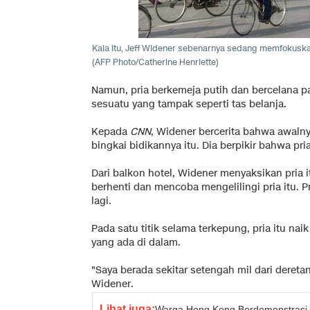
Kala itu, Jeff Widener sebenarnya sedang memfokuska
(AFP Photo/Catherine Henriette)
Namun, pria berkemeja putih dan bercelana p
sesuatu yang tampak seperti tas belanja.
Kepada
CNN
, Widener bercerita bahwa awaln
bingkai bidikannya itu. Dia berpikir bahwa pr
Dari balkon hotel, Widener menyaksikan pria i
berhenti dan mencoba mengelilingi pria itu. Pr
lagi.
Pada satu titik selama terkepung, pria itu na
yang ada di dalam.
"Saya berada sekitar setengah mil dari deret
Widener.
Lihat juga:
Warga Hong Kong Berdemonstrasi 