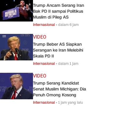
Trump Ancam Serang Iran
Bak PD II sampai Politikus
Muslim di Pileg AS
Internasional
•
dalam 6 jam
VIDEO
Trump Beber AS Siapkan
Serangan ke Iran Melebihi
Skala PD II
Internasional
•
dalam 1 jam
VIDEO
Trump Serang Kandidat
Senat Muslim Michigan: Dia
Penuh Omong Kosong
Internasional
•
1 jam yang lalu