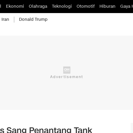
l
Ekonomi
Olahraga
Teknologi
Otomotif
Hiburan
Gaya 
 Iran
Donald Trump
nis Sang Penantang Tank