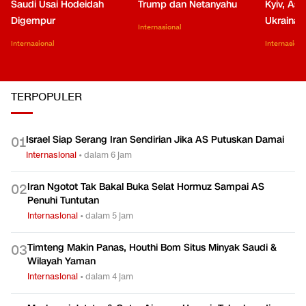
Saudi Usai Hodeidah
Trump dan Netanyahu
Kyiv, Asa
Digempur
Ukraina
Internasional
Internasional
Internasiona
TERPOPULER
Israel Siap Serang Iran Sendirian Jika AS Putuskan Damai
0
1
Internasional
•
dalam 6 jam
Iran Ngotot Tak Bakal Buka Selat Hormuz Sampai AS
0
2
Penuhi Tuntutan
Internasional
•
dalam 5 jam
Timteng Makin Panas, Houthi Bom Situs Minyak Saudi &
0
3
Wilayah Yaman
Internasional
•
dalam 4 jam