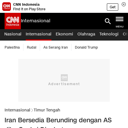
CNN Indonesia
Get
Find it on Play Store
Internasional
MENU
Nasional
Internasional
Ekonomi
Olahraga
Teknologi
Ot
Palestina
Rudal
As Serang Iran
Donald Trump
Internasional
Timur Tengah
Iran Bersedia Berunding dengan AS