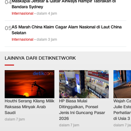
Maskapai Jetstar & Qatar Airways Hampir Tabrakan di
0
4
Bandara Sydney
Internasional
•
dalam 4 jam
AS Marah China Klaim Cagar Alam Nasional di Laut China
0
5
Selatan
Internasional
•
dalam 3 jam
LAINNYA DARI DETIKNETWORK
Houthi Serang Kilang Milik
HP Biasa Mulai
Wajah Ca
Raksasa Minyak Arab
Ditinggalkan, Ponsel
Julie Este
Saudi
Jenis Ini Guncang Pasar
Perhatian
2026
di Usia 3
dalam 7 jam
dalam 7 jam
dalam 7 j