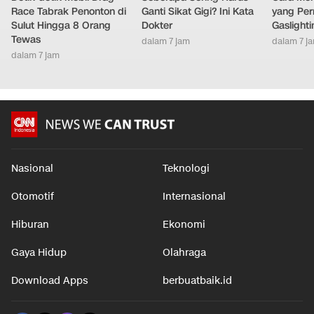
Race Tabrak Penonton di
Ganti Sikat Gigi? Ini Kata
yang Per
Sulut Hingga 8 Orang
Dokter
Gaslighti
Tewas
dalam 7 jam
dalam 7 j
dalam 7 jam
Nasional
Teknologi
Otomotif
Internasional
Hiburan
Ekonomi
Gaya Hidup
Olahraga
Download Apps
berbuatbaik.id