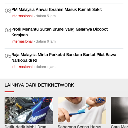
PM Malaysia Anwar Ibrahim Masuk Rumah Sakit
0
3
Internasional
•
dalam 5 jam
Profil Menantu Sultan Brunei yang Gelarnya Dicopot
0
4
Kerajaan
Internasional
•
dalam 6 jam
Raja Malaysia Minta Perketat Bandara Buntut Pilot Bawa
0
5
Narkoba di RI
Internasional
•
dalam 1 jam
LAINNYA DARI DETIKNETWORK
Detik-detik Mobil Drag
Seberapa Sering Harus
Cara Men