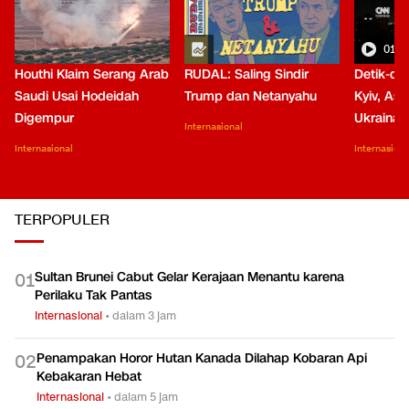
01:0
Houthi Klaim Serang Arab
RUDAL: Saling Sindir
Detik-de
Saudi Usai Hodeidah
Trump dan Netanyahu
Kyiv, Asa
Digempur
Ukraina
Internasional
Internasional
Internasiona
TERPOPULER
Sultan Brunei Cabut Gelar Kerajaan Menantu karena
0
1
Perilaku Tak Pantas
Internasional
•
dalam 3 jam
Penampakan Horor Hutan Kanada Dilahap Kobaran Api
0
2
Kebakaran Hebat
Internasional
•
dalam 5 jam