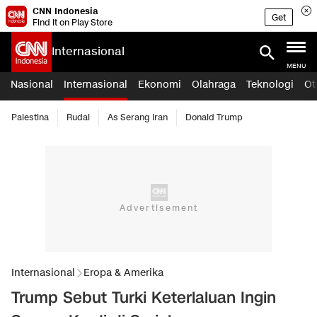
CNN Indonesia
Get
Find it on Play Store
Internasional
MENU
Nasional
Internasional
Ekonomi
Olahraga
Teknologi
Ot
Palestina
Rudal
As Serang Iran
Donald Trump
Internasional
Eropa & Amerika
Trump Sebut Turki Keterlaluan Ingin