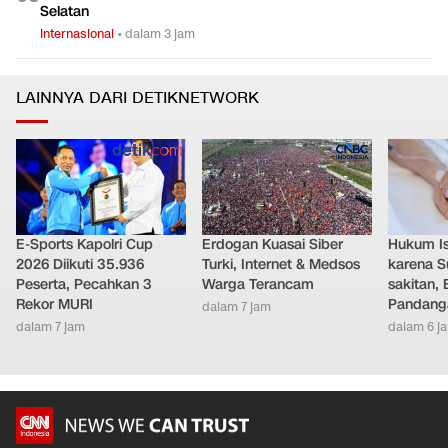
Selatan
Internasional
•
dalam 3 jam
LAINNYA DARI DETIKNETWORK
E-Sports Kapolri Cup
Erdogan Kuasai Siber
Hukum Ist
2026 Diikuti 35.936
Turki, Internet & Medsos
karena S
Peserta, Pecahkan 3
Warga Terancam
sakitan, 
Rekor MURI
Pandang
dalam 7 jam
dalam 7 jam
dalam 6 j