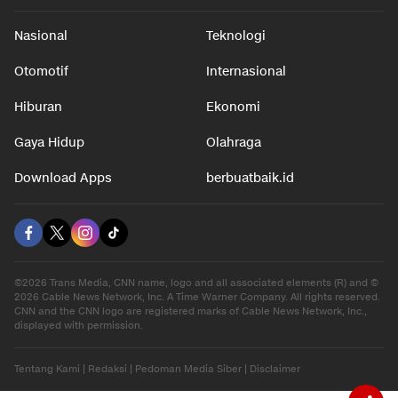
Nasional
Teknologi
Otomotif
Internasional
Hiburan
Ekonomi
Gaya Hidup
Olahraga
Download Apps
berbuatbaik.id
©2026 Trans Media, CNN name, logo and all associated elements (R) and ©
2026 Cable News Network, Inc. A Time Warner Company. All rights reserved.
CNN and the CNN logo are registered marks of Cable News Network, Inc.,
displayed with permission.
Tentang Kami
|
Redaksi
|
Pedoman Media Siber
|
Disclaimer