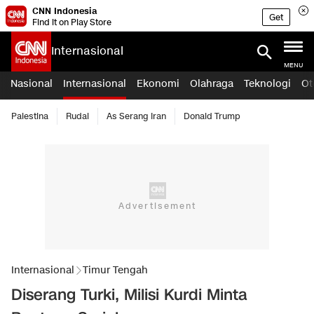
CNN Indonesia
Get
Find it on Play Store
Internasional
MENU
Nasional
Internasional
Ekonomi
Olahraga
Teknologi
Ot
Palestina
Rudal
As Serang Iran
Donald Trump
Internasional
Timur Tengah
Diserang Turki, Milisi Kurdi Minta