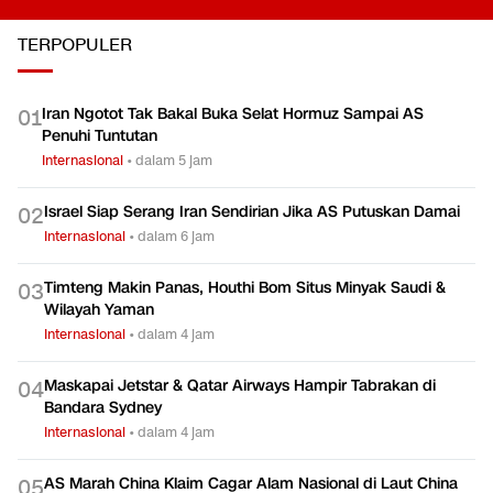
TERPOPULER
Iran Ngotot Tak Bakal Buka Selat Hormuz Sampai AS
0
1
Penuhi Tuntutan
Internasional
•
dalam 5 jam
Israel Siap Serang Iran Sendirian Jika AS Putuskan Damai
0
2
Internasional
•
dalam 6 jam
Timteng Makin Panas, Houthi Bom Situs Minyak Saudi &
0
3
Wilayah Yaman
Internasional
•
dalam 4 jam
Maskapai Jetstar & Qatar Airways Hampir Tabrakan di
0
4
Bandara Sydney
Internasional
•
dalam 4 jam
AS Marah China Klaim Cagar Alam Nasional di Laut China
0
5