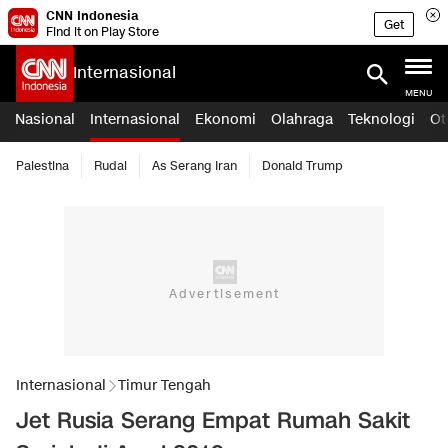
CNN Indonesia
Get
Find it on Play Store
Internasional
MENU
Nasional
Internasional
Ekonomi
Olahraga
Teknologi
Ot
Palestina
Rudal
As Serang Iran
Donald Trump
Internasional
Timur Tengah
Jet Rusia Serang Empat Rumah Sakit