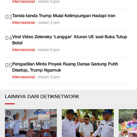
Internasional
•
dalam 5 jam
Tanda-tanda Trump Mulai Kelimpungan Hadapi Iran
0
3
Internasional
•
dalam 3 jam
Viral Video Zelensky 'Langgar' Aturan UE soal Buka Tutup
0
4
Botol
Internasional
•
dalam 6 jam
Pengadilan Minta Proyek Ruang Dansa Gedung Putih
0
5
Disetop, Trump Ngamuk
Internasional
•
dalam 3 jam
LAINNYA DARI DETIKNETWORK