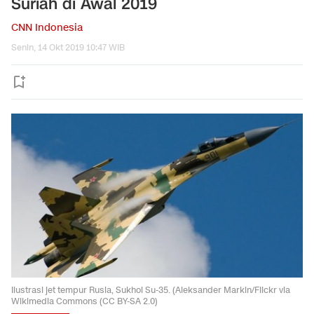
Suriah di Awal 2019
CNN Indonesia
Senin, 14 Okt 2019 10:47 WIB
Ilustrasi jet tempur Rusia, Sukhoi Su-35. (Aleksander Markin/Flickr via
Wikimedia Commons (CC BY-SA 2.0)