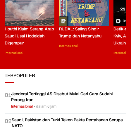
01:0
Houthi Klaim Serang Arab
RUDAL: Saling Sindir
Detik-de
Saudi Usai Hodeidah
Trump dan Netanyahu
Kyiv, Asa
Digempur
Ukraina
Internasional
Internasional
Internasiona
TERPOPULER
Jenderal Tertinggi AS Disebut Mulai Cari Cara Sudahi
0
1
Perang Iran
Internasional
•
dalam 6 jam
Saudi, Pakistan dan Turki Teken Pakta Pertahanan Serupa
0
2
NATO