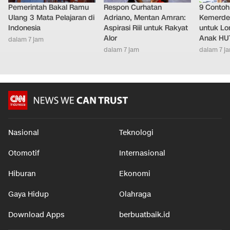
Pemerintah Bakal Ramu
Respon Curhatan
9 Conto
Ulang 3 Mata Pelajaran di
Adriano, Mentan Amran:
Kemerde
Indonesia
Aspirasi Riil untuk Rakyat
untuk L
Alor
Anak HUT
dalam 7 jam
dalam 7 jam
dalam 7 j
Nasional
Teknologi
Otomotif
Internasional
Hiburan
Ekonomi
Gaya Hidup
Olahraga
Download Apps
berbuatbaik.id