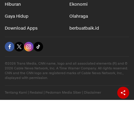
Hiburan
Ekonomi
Gaya Hidup
Olahraga
Download Apps
berbuatbaik.id
©2026 Trans Media, CNN name, logo and all associated elements (R) and ©
2026 Cable News Network, Inc. A Time Warner Company. All rights reserved.
CNN and the CNN logo are registered marks of Cable News Network, Inc.,
displayed with permission.
Tentang Kami
|
Redaksi
|
Pedoman Media Siber
|
Disclaimer