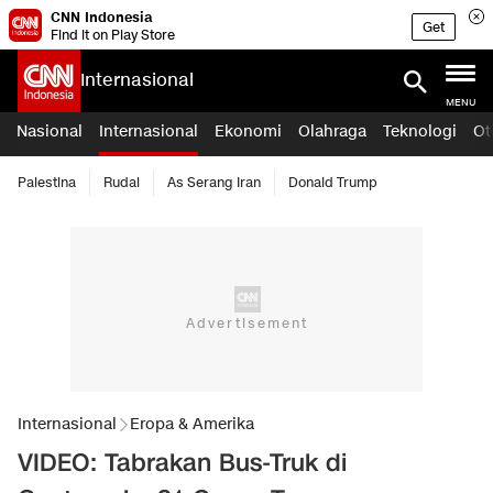
CNN Indonesia
Get
Find it on Play Store
Internasional
MENU
Nasional
Internasional
Ekonomi
Olahraga
Teknologi
Ot
Palestina
Rudal
As Serang Iran
Donald Trump
Internasional
Eropa & Amerika
VIDEO: Tabrakan Bus-Truk di