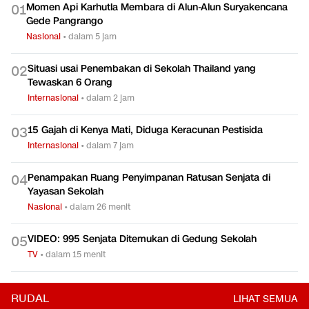
Momen Api Karhutla Membara di Alun-Alun Suryakencana
0
1
Gede Pangrango
Nasional
•
dalam 5 jam
Situasi usai Penembakan di Sekolah Thailand yang
0
2
Tewaskan 6 Orang
Internasional
•
dalam 2 jam
15 Gajah di Kenya Mati, Diduga Keracunan Pestisida
0
3
Internasional
•
dalam 7 jam
Penampakan Ruang Penyimpanan Ratusan Senjata di
0
4
Yayasan Sekolah
Nasional
•
dalam 26 menit
VIDEO: 995 Senjata Ditemukan di Gedung Sekolah
0
5
TV
•
dalam 15 menit
RUDAL
LIHAT SEMUA