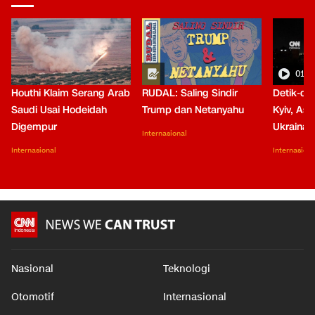
01:0
Houthi Klaim Serang Arab
RUDAL: Saling Sindir
Detik-de
Saudi Usai Hodeidah
Trump dan Netanyahu
Kyiv, Asa
Digempur
Ukraina
Internasional
Internasional
Internasiona
Nasional
Teknologi
Otomotif
Internasional