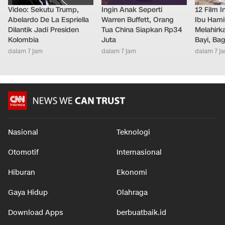
Video: Sekutu Trump,
Ingin Anak Seperti
12 Film 
Abelardo De La Espriella
Warren Buffett, Orang
Ibu Hami
Dilantik Jadi Presiden
Tua China Siapkan Rp34
Melahirk
Kolombia
Juta
Bayi, Ba
dalam 7 jam
dalam 7 jam
dalam 7 j
Nasional
Teknologi
Otomotif
Internasional
Hiburan
Ekonomi
Gaya Hidup
Olahraga
Download Apps
berbuatbaik.id