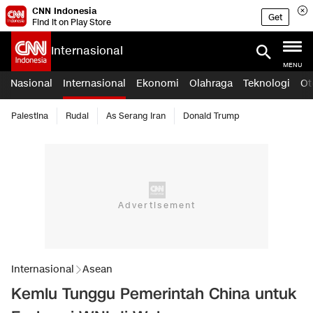
CNN Indonesia
Get
Find it on Play Store
Internasional
MENU
Nasional
Internasional
Ekonomi
Olahraga
Teknologi
Ot
Palestina
Rudal
As Serang Iran
Donald Trump
Internasional
Asean
Kemlu Tunggu Pemerintah China untuk