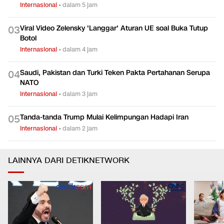
Internasional
•
dalam 5 jam
Viral Video Zelensky 'Langgar' Aturan UE soal Buka Tutup
0
3
Botol
Internasional
•
dalam 4 jam
Saudi, Pakistan dan Turki Teken Pakta Pertahanan Serupa
0
4
NATO
Internasional
•
dalam 3 jam
Tanda-tanda Trump Mulai Kelimpungan Hadapi Iran
0
5
Internasional
•
dalam 2 jam
LAINNYA DARI DETIKNETWORK