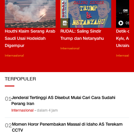
01:0
Houthi Klaim Serang Arab
RUDAL: Saling Sindir
Detik-de
Saudi Usai Hodeidah
Trump dan Netanyahu
Kyiv, Asa
Digempur
Ukraina
Internasional
Internasional
Internasiona
TERPOPULER
Jenderal Tertinggi AS Disebut Mulai Cari Cara Sudahi
0
1
Perang Iran
Internasional
•
dalam 4 jam
Momen Horor Penembakan Massal di Idaho AS Terekam
0
2
CCTV