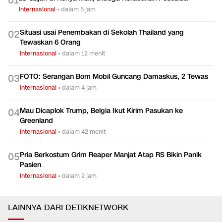
0
1
Internasional
•
dalam 5 jam
Situasi usai Penembakan di Sekolah Thailand yang
0
2
Tewaskan 6 Orang
Internasional
•
dalam 12 menit
FOTO: Serangan Bom Mobil Guncang Damaskus, 2 Tewas
0
3
Internasional
•
dalam 4 jam
Mau Dicaplok Trump, Belgia Ikut Kirim Pasukan ke
0
4
Greenland
Internasional
•
dalam 42 menit
Pria Berkostum Grim Reaper Manjat Atap RS Bikin Panik
0
5
Pasien
Internasional
•
dalam 2 jam
LAINNYA DARI DETIKNETWORK