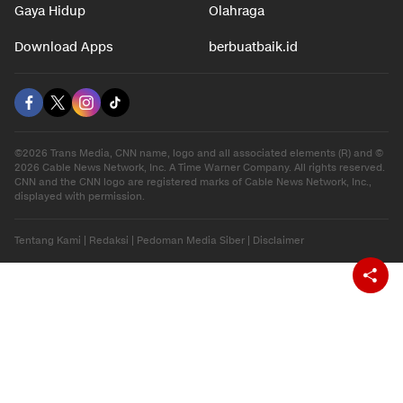
Gaya Hidup
Olahraga
Download Apps
berbuatbaik.id
©2026 Trans Media, CNN name, logo and all associated elements (R) and ©
2026 Cable News Network, Inc. A Time Warner Company. All rights reserved.
CNN and the CNN logo are registered marks of Cable News Network, Inc.,
displayed with permission.
Tentang Kami
|
Redaksi
|
Pedoman Media Siber
|
Disclaimer