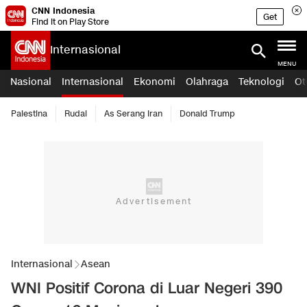
CNN Indonesia
Get
Find it on Play Store
Internasional
MENU
Nasional
Internasional
Ekonomi
Olahraga
Teknologi
Ot
Palestina
Rudal
As Serang Iran
Donald Trump
Internasional
Asean
WNI Positif Corona di Luar Negeri 390