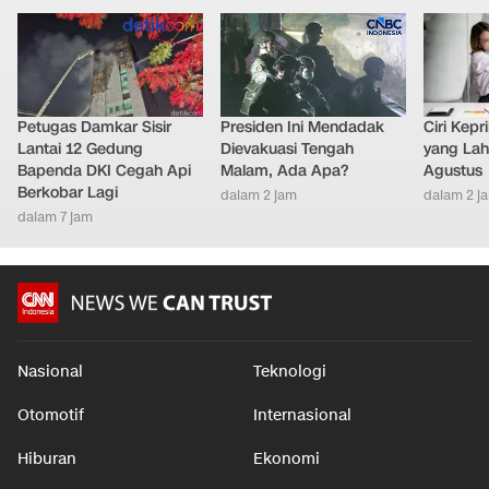
Petugas Damkar Sisir
Presiden Ini Mendadak
Ciri Kep
Lantai 12 Gedung
Dievakuasi Tengah
yang Lahi
Bapenda DKI Cegah Api
Malam, Ada Apa?
Agustus
Berkobar Lagi
dalam 2 jam
dalam 2 j
dalam 7 jam
Nasional
Teknologi
Otomotif
Internasional
Hiburan
Ekonomi