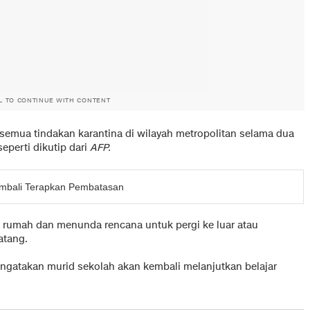
L TO CONTINUE WITH CONTENT
emua tindakan karantina di wilayah metropolitan selama dua
eperti dikutip dari
AFP.
embali Terapkan Pembatasan
i rumah dan menunda rencana untuk pergi ke luar atau
atang.
ngatakan murid sekolah akan kembali melanjutkan belajar