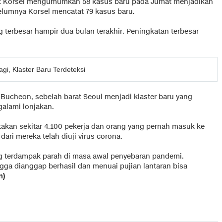
t Korsel mengumumkan 58 kasus baru pada Jumat menjadikan
belumnya Korsel mencatat 79 kasus baru.
terbesar hampir dua bulan terakhir. Peningkatan terbesar
gi, Klaster Baru Terdeteksi
cheon, sebelah barat Seoul menjadi klaster baru yang
alami lonjakan.
akan sekitar 4.100 pekerja dan orang yang pernah masuk ke
 dari mereka telah diuji virus corona.
ng terdampak parah di masa awal penyebaran pandemi.
ga dianggap berhasil dan menuai pujian lantaran bisa
n)