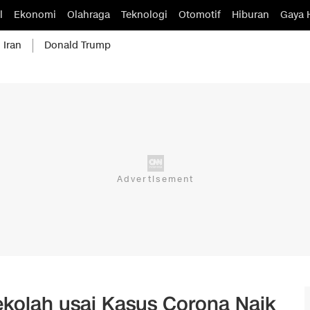
l
Ekonomi
Olahraga
Teknologi
Otomotif
Hiburan
Gaya 
 Iran
Donald Trump
ekolah usai Kasus Corona Naik