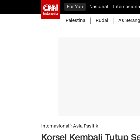
For You
Nasional
Internasiona
Palestina
Rudal
As Serang
Internasional
Asia Pasifik
Korsel Kembali Tutup S