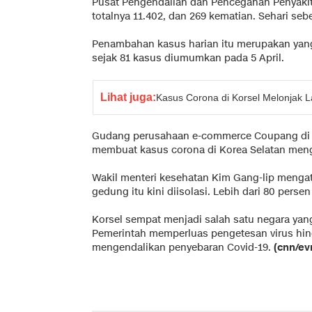
Pusat Pengendalian dan Pencegahan Penyaki
totalnya 11.402, dan 269 kematian. Sehari se
Penambahan kasus harian itu merupakan yang 
sejak 81 kasus diumumkan pada 5 April.
Lihat juga:
Kasus Corona di Korsel Melonjak La
Gudang perusahaan e-commerce Coupang di Bu
membuat kasus corona di Korea Selatan meng
Wakil menteri kesehatan Kim Gang-lip mengat
gedung itu kini diisolasi. Lebih dari 80 persen
Korsel sempat menjadi salah satu negara ya
Pemerintah memperluas pengetesan virus hing
mengendalikan penyebaran Covid-19.
(cnn/ev