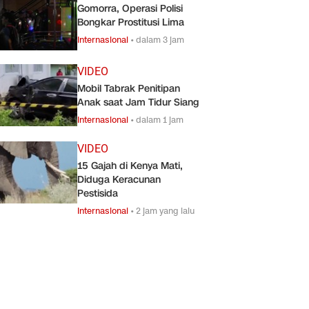
Gomorra, Operasi Polisi
Bongkar Prostitusi Lima
Internasional
•
dalam 3 jam
VIDEO
Mobil Tabrak Penitipan
Anak saat Jam Tidur Siang
Internasional
•
dalam 1 jam
VIDEO
15 Gajah di Kenya Mati,
Diduga Keracunan
Pestisida
Internasional
•
2 jam yang lalu