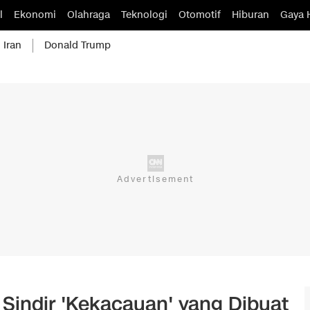
l
Ekonomi
Olahraga
Teknologi
Otomotif
Hiburan
Gaya 
 Iran
Donald Trump
 Sindir 'Kekacauan' yang Dibuat