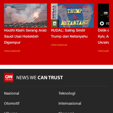
01:0
Houthi Klaim Serang Arab
RUDAL: Saling Sindir
Detik-de
Saudi Usai Hodeidah
Trump dan Netanyahu
Kyiv, Asa
Digempur
Ukraina
Internasional
Internasional
Internasiona
Nasional
Teknologi
Otomotif
Internasional