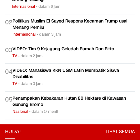
Internasional
•
dalam 6 jam
Politikus Muslim El Sayed Respons Kecaman Trump usai
0
2
Menang Pemilu
Internasional
•
dalam 3 jam
VIDEO: Tim 9 Kejagung Geledah Rumah Don Ritto
0
3
TV
•
dalam 2 jam
VIDEO: Mahasiswa KKN UGM Latih Membatik Siswa
0
4
Disabilitas
TV
•
dalam 3 jam
Penampakan Kebakaran Hutan 80 Hektare di Kawasan
0
5
Gunung Bromo
Nasional
•
dalam 17 menit
RUDAL
LIHAT SEMUA