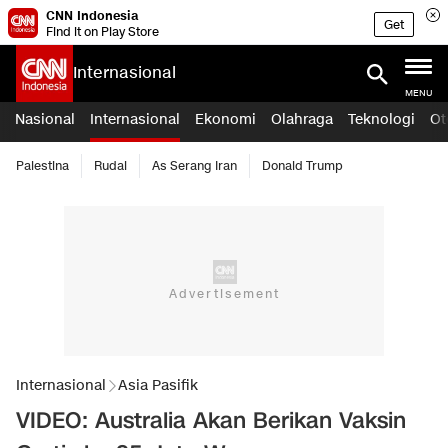
CNN Indonesia
Get
Find it on Play Store
Internasional
MENU
Nasional
Internasional
Ekonomi
Olahraga
Teknologi
Ot
Palestina
Rudal
As Serang Iran
Donald Trump
Internasional
Asia Pasifik
VIDEO: Australia Akan Berikan Vaksin