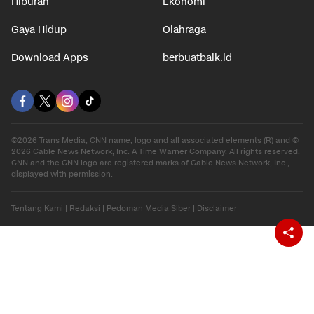
Hiburan
Ekonomi
Gaya Hidup
Olahraga
Download Apps
berbuatbaik.id
©2026 Trans Media, CNN name, logo and all associated elements (R) and ©
2026 Cable News Network, Inc. A Time Warner Company. All rights reserved.
CNN and the CNN logo are registered marks of Cable News Network, Inc.,
displayed with permission.
Tentang Kami
|
Redaksi
|
Pedoman Media Siber
|
Disclaimer