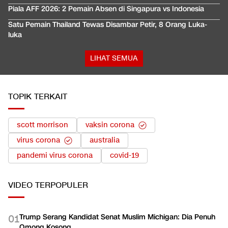
Piala AFF 2026: 2 Pemain Absen di Singapura vs Indonesia
Satu Pemain Thailand Tewas Disambar Petir, 8 Orang Luka-
luka
LIHAT SEMUA
TOPIK TERKAIT
scott morrison
vaksin corona
virus corona
australia
pandemi virus corona
covid-19
VIDEO
TERPOPULER
Trump Serang Kandidat Senat Muslim Michigan: Dia Penuh
0
1
Omong Kosong