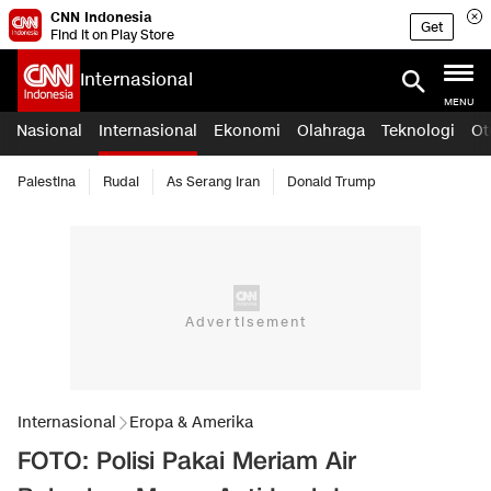
CNN Indonesia
Get
Find it on Play Store
Internasional
MENU
Nasional
Internasional
Ekonomi
Olahraga
Teknologi
Ot
Palestina
Rudal
As Serang Iran
Donald Trump
Internasional
Eropa & Amerika
FOTO: Polisi Pakai Meriam Air