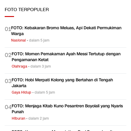
FOTO
TERPOPULER
FOTO: Kebakaran Bromo Meluas, Api Dekati Permukiman
0
1
Warga
Nasional
•
dalam 5 jam
FOTO: Momen Pemakaman Ayah Messi Tertutup dengan
0
2
Pengamanan Ketat
Olahraga
•
dalam 3 jam
FOTO: Hobi Merpati Kolong yang Bertahan di Tengah
0
3
Jakarta
Gaya Hidup
•
dalam 5 jam
FOTO: Menjaga Kitab Kuno Pesantren Boyolali yang Nyaris
0
4
Punah
Hiburan
•
dalam 2 jam