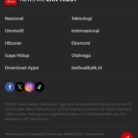
Nasional
Teknologi
Otomotif
Internasional
Hiburan
Ekonomi
Gaya Hidup
Olahraga
Download Apps
berbuatbaik.id
©2026 Trans Media, CNN name, logo and all associated elements (R) and ©
2026 Cable News Network, Inc. A Time Warner Company. All rights reserved.
CNN and the CNN logo are registered marks of Cable News Network, Inc.,
displayed with permission.
Tentang Kami
|
Redaksi
|
Pedoman Media Siber
|
Disclaimer